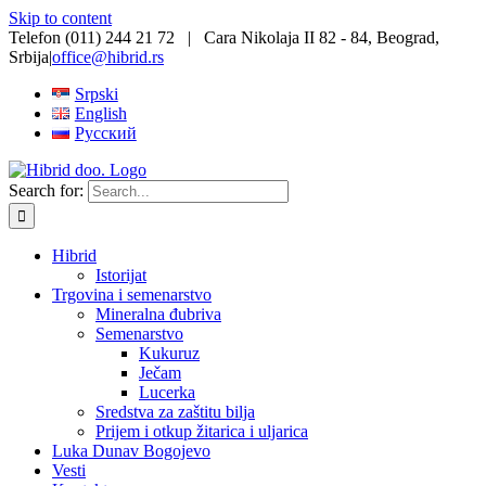
Skip to content
Telefon (011) 244 21 72 | Cara Nikolaja II 82 - 84, Beograd,
Srbija
|
office@hibrid.rs
Srpski
English
Русский
Search for:
Hibrid
Istorijat
Trgovina i semenarstvo
Mineralna đubriva
Semenarstvo
Kukuruz
Ječam
Lucerka
Sredstva za zaštitu bilja
Prijem i otkup žitarica i uljarica
Luka Dunav Bogojevo
Vesti