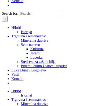
Kontakt
Search for:
Hibrid
Istorijat
Trgovina i semenarstvo
Mineralna đubriva
Semenarstvo
Kukuruz
Ječam
Lucerka
Sredstva za zaštitu bilja
Prijem i otkup žitarica i uljarica
Luka Dunav Bogojevo
Vesti
Kontakt
Hibrid
Istorijat
Trgovina i semenarstvo
Mineralna đubriva