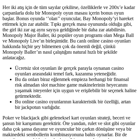
Her iki atış için de tüm sayılar çekilirse, özelliklerle ve 200x’e kadar
çarpanlarla dolu bir Monopoly oyun masası içerin bonus oyun
başlar. Bonus oyunda ‘’olan’’ oyuncular, Bay Monopoly’yi hareket
ettirmek için zar atabilir. Tıpkı gerçek masa oyununda olduğu gibi,
the girl iki zar ag aynı sayıya geldiğinde bir daha zar atabilirsin.
Monopoly Major Baller, iki popüler oyun programı olan Mega Ball
ve Monopoly Live’ın birleşimidir. Bu canlı online casino oyunları
hakkında hiçbir şey bilmemen çok da önemli değil, çünkü
Monopoly Baller’ın nasıl çalıştığını natural hızlı bir şekilde
anlatacağız.
Ücretsiz slot oyunları ile gerçek parayla oynanan casino
oyunları arasındaki temel fark, kazanma yeteneğidir.
Bu da onları biraz eğlenmek empieza herhangi bir finansal
risk almadan slot machine game makinelerinin heyecanını
yaşamak isteyenler için uygun ve erişilebilir bir seçenek haline
getirmektedir.
Bu online casino oyunlarının karakteristik bir özelliği, artan
bir jackpotun varlığıdır.
Poker ve blackjack gibi geleneksel kart oyunları strateji, beceri ve
şansın bir karışımını gerektirir. Öte yandan, rulet ve slot gibi oyunlar
daha çok şansa dayanır ve oyuncular bir çarkın dönüşüne veya bir
makinedeki sembollerin kombinasyonuna bahis oynarlar. Bir de