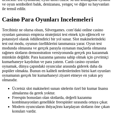
ve oyun sembolleri balık, denizanası, yengeç ve diğer su hayvanları
ile temsil edilir.
Casino Para Oyunları Incelemeleri
Tercihiniz ne olursa olsun, Silvergames. com’daki online casino
oyunları şansınızı empieza stratejinizi test etmek için eğlenceli ve
potansiyel olarak ödüllendirici bir yol sunar. Slot makinelerindeki
test out modu, oyunun özelliklerini tanımanıza yarar. Oyun test
modunda olmasına ve gerçek parayla oynanan maçlarda olmasına
rağmen slotların demonstration versiyonunda gerçek pra kazanmak
mümkün değildir. Para kazanma şansına sahip olmak için çevrimiçi
kumarhaneye kaydolun ve para yatırın. Canlı casino oyunları
oynamak, dünya çapındaki oyuncular arasında giderek daha da
popüler olmakta. Bunun en kaliteli nedenlerinden birisi kart oyunları
oynamanın gerçek bir kumarhaneyi ziyaret etmeye en yakın şey
olmasıdır.
Ücretsiz slot makineleri sunan sitelerin özel bir kumar lisansı
almalarına da gerek yoktur.
Freespin bonusları olan slotlarda, değerli kazanma
kombinasyonları genellikle freespinler sırasında ortaya çıkar.
Modern oyuncuların ihtiyaçlrını karşılayan slotların öne çıkan
konuları vardır.