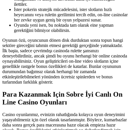
ilettiler.
İster pokerin stratejik mücadelesini, ister slotların hızlı
heyecanını veya ruletin gerilimini tercih edin, on-line casinolar
her zevke uygun geniş bir oyun yelpazesi sunar.
Oyunda yeni isen, bu noktada tam olarak eine yapman
gerektiğini bilmiyor olabilirsin.
Oyunun özü, oyuncunun dönen disk durduktan sonra topun hangi
sektöre gireceğini tahmin etmesi gerektiği gerçeğinde yatmaktadır.
İlk başta, sadece çevrimdışı casinoda rulette şansınızı
deneyebilirdiniz, ancak şimdi bu oyunu herhangi bir online casinoda
oynayabilirsiniz. Oyun geliştiricileri on-line video slotların içine
genellikle rastgele bonus özellikleri de katarlar. Bunlar oyununun
durumundan bağımsız olarak herhangi bir zamanda
etkinleştirilebilmeleri yönünden ücretsiz spinlerden ve bonus
turlarından farklılık gösterir.
Para Kazanmak Için Sobre İyi Canlı On
Line Casino Oyunları
Casino oyunlarımız, evinizin rahatlığında kolayca oyun deneyimini
yaşayabilmeniz için özel olarak tasarlanmıştır. Böylece, kumarbazlar
daha sonra gerçek para macerasına hazır olacak empieza hazır