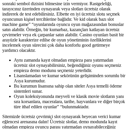
sonraki sembol dizisini bilmesine izin vermiyor. Rastgeleliği,
tarayıcınız üzerinden oynayarak veya slotları ücretsiz olarak
indirerek de test edebilirsiniz. Elbette en iyi ücretsiz slotu seçmek
oyuncunun kişisel tercihlerine bağlıdır. Ve kid olarak bazı slot
machine game” “oyunlarında oyuncu oyun mağazasından bonuslar
satın alabilir. Örneğin, bir kumarbaz, kazançları katlayan ücretsiz
çevirmeler veya ek çarpanlar satın alabilir. Casino oyunları basit bir
arayüzle karakterize edilse de oyun yönetiminin özelliklerini
incelemek oyun sürecini çok daha konforlu good getirmeye
yardımcı olacaktır.
Aynı zamanda kayıt olmadan empieza para yatırmadan
ücretsiz slot oynayabilirsiniz, beğendiğiniz oyunu seçmeniz
empieza demo modunu seçmeniz yeterlidir.
Lisanslamadan ve kumar sekörünün gelişiminden sorumlu bir
Asya kurumudur.
Bu kurumun lisansına sahip olan siteler Asya temelli ödeme
sistemleri sunar.
Oyun koleksiyonunda meyveli ve klasik movie slotların yanı
sıra korsanlara, maceralara, tarihe, hayvanlara ve diğer birçok
türe ithaf edilen oyunlar” “bulunmaktadır.
Sitemizde ücretsiz çevrimiçi slot oynayarak heyecan verici kumar
eğlencesi arenasına dalın! Ücretsiz slotlar, demo modunda kayıt
olmadan empieza oyuncu parası yatırmadan oynayabileceğiniz