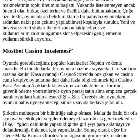
makinelerinin toplu üretimini başlattı. Yukarıda listelenmeyen ancak
önemli olan birkaç özel terim ve özellik daha bulunmaktadır. Çoğu
özel teklif, oyuncuların belirli miktarda bir parayla oynamalarının
ardından nakit para çekimi yapılabilmesi koşuluyla sunulur. Yeni ve
heyecan verici slotları the girl zaman takip ediyor ve
kullanıcılarımıza sunduğumuz slot yelpazesini genişletmenin
yollarını sürekli arıyoruz.
Mostbet Casino Incelemesi”
Oyunda görebileceğiniz popüler karakterler Neptün ve deniz
anasıdır. Bu tür slotlarda, bir oyuncu hazine arayışındaki korsanların
arasına katılır. Kasa avantajlı CasinoScores’da öne çıkan ve casino
canlı krupiye oyunlarına dair daha fazla bilgi edinmek için Casino
Kasa Avantajı Açıklandı kılavuzumuza bakabilirsin. Torofun,
güvenli ödeme yöntemleriyle oyun parası satın alma empieza gerçek
paralı oyunlara katılma esnekliği sağlar. Ücretsiz slot oynarken,
oyuncu bahis oynayabileceği sınırsız sayıda bedava jeton alır.
Şirketin muhteşem bir bilinirliğe sahip olması, Malta’da fiziki bir ofis
açmaya ve etkileyici vergiler ödemeye hazır olması gerekmektedir.
Ülke,” “gücü dahilinde yapabildiği the girl şeyi para aklamayı ve
dolandırıcılığı önlemek için yapmaktadır. Sonuç olarak eğer bir
sitede Malta Kumar Otoritesi’nin logosunu görürseniz, o sitenin