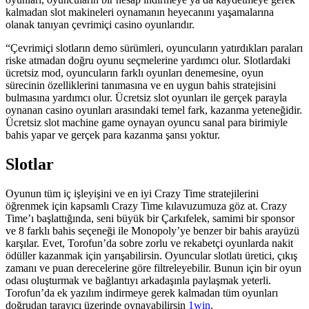
kalmadan slot makineleri oynamanın heyecanını yaşamalarına
olanak tanıyan çevrimiçi casino oyunlarıdır.
“Çevrimiçi slotların demo sürümleri, oyuncuların yatırdıkları paraları
riske atmadan doğru oyunu seçmelerine yardımcı olur. Slotlardaki
ücretsiz mod, oyuncuların farklı oyunları denemesine, oyun
sürecinin özelliklerini tanımasına ve en uygun bahis stratejisini
bulmasına yardımcı olur. Ücretsiz slot oyunları ile gerçek parayla
oynanan casino oyunları arasındaki temel fark, kazanma yeteneğidir.
Ücretsiz slot machine game oynayan oyuncu sanal para birimiyle
bahis yapar ve gerçek para kazanma şansı yoktur.
Slotlar
Oyunun tüm iç işleyişini ve en iyi Crazy Time stratejilerini
öğrenmek için kapsamlı Crazy Time kılavuzumuza göz at. Crazy
Time’ı başlattığında, seni büyük bir Çarkıfelek, samimi bir sponsor
ve 8 farklı bahis seçeneği ile Monopoly’ye benzer bir bahis arayüzü
karşılar. Evet, Torofun’da sobre zorlu ve rekabetçi oyunlarda nakit
ödüller kazanmak için yarışabilirsin. Oyuncular slotlatı üretici, çıkış
zamanı ve puan derecelerine göre filtreleyebilir. Bunun için bir oyun
odası oluşturmak ve bağlantıyı arkadaşınla paylaşmak yeterli.
Torofun’da ek yazılım indirmeye gerek kalmadan tüm oyunları
doğrudan tarayıcı üzerinde oynayabilirsin
1win
.