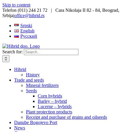
Skip to content
Telefon (011) 244 21 72 | Cara Nikolaja II 82 - 84, Beograd,
Srbija
|
office@hibrid.rs
Srpski
English
Русский
Search for:
Hibrid
History
Trade and seeds
Mineral fertilizers
Seeds
Corn hybrids
Barley – hybrid
Lucerne – hybrids
Plant protection products
Receipt and purchase of grains and oilseeds
Danube Bogojevo Port
News