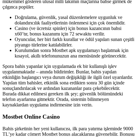
mükemmel gösteren ulusal milli takımın maçlarına bahse girmek de
çılgınca popüler.
Doğrulama, güvenlik, yasal düzenlemelere uygunluk ve
dolandırıcılık faaliyetlerinin önlenmesi için çok önemlidir.
Casino (ve ücretsiz spinler) için bonus kazancının bahsi
x60’tır, bonus kazanımı için 72 sewaktu verilir.
Oyuncular, her biri farklı kurallar ve ödül yapıları sunan çeşitli
piyango türlerine katılabilirler.
Kurulumdan sonra Mostbet apk uygulamayı başlatmak için
kısayol, akıllı telefonunuzun ana menüsünde görünecektir.
Spora bahis yapanlar için uygulamada ek bir kullanışlı işlev
uygulanmaktadır – anında bildirimler. Bunlar, bahis yapılan
etkinliğin başlangıcı veya durum değişikliği ile ilgili özel uyarılardır.
Yapılan tüm bahisler, etkinlik sona erdikten sonra 30 gün içinde
sonuçlandırılacak ve ardından kazananlar para çekebilecektir.
Burada dikkat edilmesi gereken ilk şey; güvenlik bölümündeki
telefon ayarlarına gitmektir. Orada, sistemin bilinmeyen
kaynaklardan uygulama indirmesine izin verin.
Mostbet Online Casino
Bahis şirketinin her yeni kullanıcısı, ilk para yatırma işleminde 9000
TL’ye kadar cömert Mostbet bonus alacaklarına güvenebilir. Bonusu