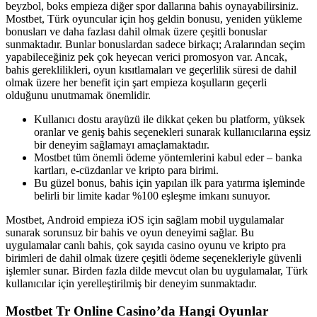
beyzbol, boks empieza diğer spor dallarına bahis oynayabilirsiniz.
Mostbet, Türk oyuncular için hoş geldin bonusu, yeniden yükleme
bonusları ve daha fazlası dahil olmak üzere çeşitli bonuslar
sunmaktadır. Bunlar bonuslardan sadece birkaçı; Aralarından seçim
yapabileceğiniz pek çok heyecan verici promosyon var. Ancak,
bahis gereklilikleri, oyun kısıtlamaları ve geçerlilik süresi de dahil
olmak üzere her benefit için şart empieza koşulların geçerli
olduğunu unutmamak önemlidir.
Kullanıcı dostu arayüzü ile dikkat çeken bu platform, yüksek
oranlar ve geniş bahis seçenekleri sunarak kullanıcılarına eşsiz
bir deneyim sağlamayı amaçlamaktadır.
Mostbet tüm önemli ödeme yöntemlerini kabul eder – banka
kartları, e-cüzdanlar ve kripto para birimi.
Bu güzel bonus, bahis için yapılan ilk para yatırma işleminde
belirli bir limite kadar %100 eşleşme imkanı sunuyor.
Mostbet, Android empieza iOS için sağlam mobil uygulamalar
sunarak sorunsuz bir bahis ve oyun deneyimi sağlar. Bu
uygulamalar canlı bahis, çok sayıda casino oyunu ve kripto pra
birimleri de dahil olmak üzere çeşitli ödeme seçenekleriyle güvenli
işlemler sunar. Birden fazla dilde mevcut olan bu uygulamalar, Türk
kullanıcılar için yerelleştirilmiş bir deneyim sunmaktadır.
Mostbet Tr Online Casino’da Hangi Oyunlar