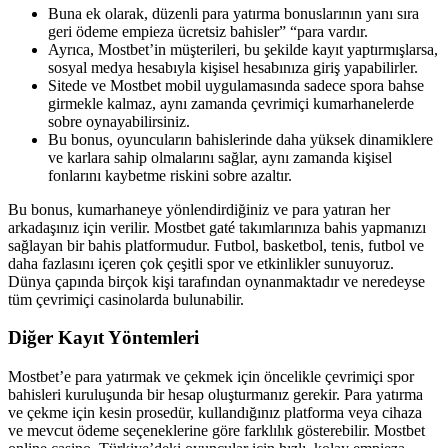
Buna ek olarak, düzenli para yatırma bonuslarının yanı sıra
geri ödeme empieza ücretsiz bahisler” “para vardır.
Ayrıca, Mostbet’in müşterileri, bu şekilde kayıt yaptırmışlarsa,
sosyal medya hesabıyla kişisel hesabınıza giriş yapabilirler.
Sitede ve Mostbet mobil uygulamasında sadece spora bahse
girmekle kalmaz, aynı zamanda çevrimiçi kumarhanelerde
sobre oynayabilirsiniz.
Bu bonus, oyuncuların bahislerinde daha yüksek dinamiklere
ve karlara sahip olmalarını sağlar, aynı zamanda kişisel
fonlarını kaybetme riskini sobre azaltır.
Bu bonus, kumarhaneye yönlendirdiğiniz ve para yatıran her
arkadaşınız için verilir. Mostbet gaté takımlarınıza bahis yapmanızı
sağlayan bir bahis platformudur. Futbol, basketbol, tenis, futbol ve
daha fazlasını içeren çok çeşitli spor ve etkinlikler sunuyoruz.
Dünya çapında birçok kişi tarafından oynanmaktadır ve neredeyse
tüm çevrimiçi casinolarda bulunabilir.
Diğer Kayıt Yöntemleri
Mostbet’e para yatırmak ve çekmek için öncelikle çevrimiçi spor
bahisleri kuruluşunda bir hesap oluşturmanız gerekir. Para yatırma
ve çekme için kesin prosedür, kullandığınız platforma veya cihaza
ve mevcut ödeme seçeneklerine göre farklılık gösterebilir. Mostbet