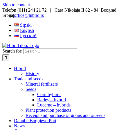
Skip to content
Telefon (011) 244 21 72 | Cara Nikolaja II 82 - 84, Beograd,
Srbija
|
office@hibrid.rs
Srpski
English
Русский
Search for:
Hibrid
History
Trade and seeds
Mineral fertilizers
Seeds
Corn hybrids
Barley – hybrid
Lucerne – hybrids
Plant protection products
Receipt and purchase of grains and oilseeds
Danube Bogojevo Port
News