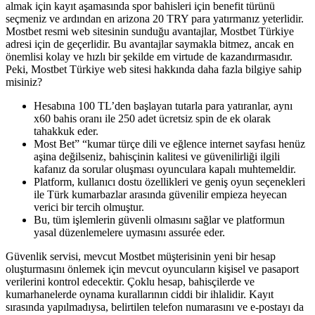
almak için kayıt aşamasında spor bahisleri için benefit türünü
seçmeniz ve ardından en arizona 20 TRY para yatırmanız yeterlidir.
Mostbet resmi web sitesinin sunduğu avantajlar, Mostbet Türkiye
adresi için de geçerlidir. Bu avantajlar saymakla bitmez, ancak en
önemlisi kolay ve hızlı bir şekilde em virtude de kazandırmasıdır.
Peki, Mostbet Türkiye web sitesi hakkında daha fazla bilgiye sahip
misiniz?
Hesabına 100 TL’den başlayan tutarla para yatıranlar, aynı
x60 bahis oranı ile 250 adet ücretsiz spin de ek olarak
tahakkuk eder.
Most Bet” “kumar türçe dili ve eğlence internet sayfası henüz
aşina değilseniz, bahisçinin kalitesi ve güvenilirliği ilgili
kafanız da sorular oluşması oyunculara kapalı muhtemeldir.
Platform, kullanıcı dostu özellikleri ve geniş oyun seçenekleri
ile Türk kumarbazlar arasında güvenilir empieza heyecan
verici bir tercih olmuştur.
Bu, tüm işlemlerin güvenli olmasını sağlar ve platformun
yasal düzenlemelere uymasını assurée eder.
Güvenlik servisi, mevcut Mostbet müşterisinin yeni bir hesap
oluşturmasını önlemek için mevcut oyuncuların kişisel ve pasaport
verilerini kontrol edecektir. Çoklu hesap, bahisçilerde ve
kumarhanelerde oynama kurallarının ciddi bir ihlalidir. Kayıt
sırasında yapılmadıysa, belirtilen telefon numarasını ve e-postayı da