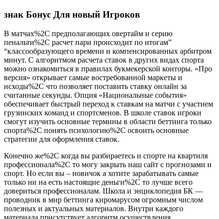
знак Бонус Для новый Игроков
В матчах%2C предполагающих овертайм и серию
пенальти%2C расчет пари происходит по итогам”
“классообразующего времени и компенсированных арбитром
минут. С алгоритмом расчета ставок в других видах спорта
можно ознакомиться в правилах букмекерской конторы. «Про
версия» открывает самые востребованной маркеты и
исходы%2C что позволяет поставить ставку онлайн за
считанные секунды. Опция «Национальные события»
обеспечивает быстрый переход к ставкам на матчи с участием
грузинских команд и спортсменов. В школе ставок игроки
смогут изучить основные термины в области беттинга только
спорта%2C понять психологию%2C освоить основные
стратегии для оформления ставок.
Конечно же%2C когда вы разбираетесь и спорте на квартиля
профессионала%2C то могу закрыть наш сайт с прогнозами и
спорт. Но если вы – новичок а хотите зарабатывать самые
только ни на есть настоящие деньги%2C то лучше всего
довериться профессионалам. Школа и энциклопедия БК —
проводник в мир беттинга киромарусом огромным числом
полезных и актуальных материалов. Внутри каждого
материала присутствует алгоритм осуществления