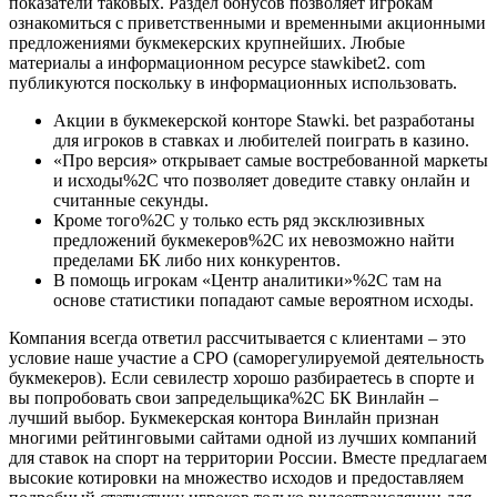
показатели таковых. Раздел бонусов позволяет игрокам
ознакомиться с приветственными и временными акционными
предложениями букмекерских крупнейших. Любые
материалы а информационном ресурсе stawkibet2. com
публикуютcя поскольку в информационных использовать.
Акции в букмекерской конторе Stawki. bet разработаны
для игроков в ставках и любителей поиграть в казино.
«Про версия» открывает самые востребованной маркеты
и исходы%2C что позволяет доведите ставку онлайн и
считанные секунды.
Кроме того%2C у только есть ряд эксклюзивных
предложений букмекеров%2C их невозможно найти
пределами БК либо них конкурентов.
В помощь игрокам «Центр аналитики»%2C там на
основе статистики попадают самые вероятном исходы.
Компания всегда ответил рассчитывается с клиентами – это
условие наше участие а СРО (саморегулируемой деятельность
букмекеров). Если севилестр хорошо разбираетесь в спорте и
вы попробовать свои запредельщика%2C БК Винлайн –
лучший выбор. Букмекерская контора Винлайн признан
многими рейтинговыми сайтами одной из лучших компаний
для ставок на спорт на территории России. Вместе предлагаем
высокие котировки на множество исходов и предоставляем