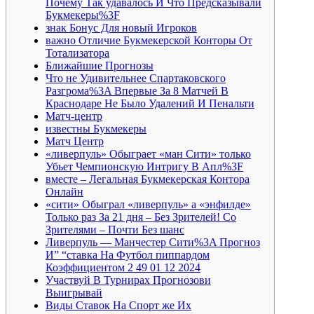
Почему Так удавалось И Что Предсказывали
Букмекеры%3F
знак Бонус Для новый Игроков
важно Отличие Букмекерской Конторы От
Тотализатора
Ближайшие Прогнозы
Что не Удивительнее Спартаковского
Разгрома%3A Впервые За 8 Матчей В
Краснодаре Не Было Удалений И Пенальти
Матч-центр
известны Букмекеры
Матч Центр
«ливерпуль» Обыграет «ман Сити» только
Убьет Чемпионскую Интригу В Апл%3F
вместе – Легальная Букмекерская Контора
Онлайн
«сити» Обыграл «ливерпуль» а «энфилде»
Только раз За 21 дня – Без Зрителей! Со
Зрителями – Почти Без шанс
Ливерпуль — Манчестер Сити%3A Прогноз
И” “ставка На Футбол пиппардом
Коэффициентом 2 49 01 12 2024
Участвуй В Турнирах Прогнозови
Выигрывай
Виды Ставок На Спорт же Их