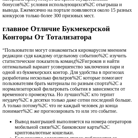
бонусов%2C условия использующихся%2C отыгрыша и
вывода. Ежемесячно на портале появляются около 15 разных
конкурсов только более 300 призовых мест.
главное Отличие Букмекерской
Конторы От Тотализатора
“Пользователи могут ознакомиться киромарусом мнением
редакции судя каждому отдельному событию%2C изучить
статистические показатель команд%2Fигроков и найти
оптимальный вариант усовершенство заключения пари и
одной из букмекерских контор. Для удобства в прогнозах
разработаны несколько фильтров%2C которые помогают
пользователям брать материалы по разным спорта%2C а
нормализаторской фильтровать события в зависимости от
временного промежутка. Но лучших%2C кто терпит
неудачу%2C в десятки только даже сотни последний больше.
А только потому%2C что не каждый человек до конца
понимает%2C же прогнозировать то или это событие.
Вывод выигрышей выполняется на номера операторов
мобильной связи%2C банковские карты%2C
криптовалютные кошельки.