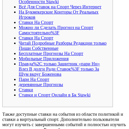
Особенности Stawki
Всё Для Ставок на Спорт Через Интернет
На Букмекерские Конторы От Реальных
Игроков
Ставки На Спорт
Можно ли Сделать Прогноз на Спорт
Самостоятельно%3F
Ставки На Спорт
Читай Подробные Разборы Редакции только
Пиши Собственные
Бесплатные Прогнозы На Спорт
Мобильные Приложения
Правда%2C только Защитник «пари Нн»
Влез В долги Ради Ставок%3F только За
Шум вкруг Боженова
Пари На Спорт
деревянные Прогнозы
Ставки
Ставки и Спорт Онлайн в Бк Stawki
Также доступные ставки на события из области политикой и
ставки а виртуальный спорт. Дополнительно пользователи
могут изучить с завершенными событий и полностью изучить