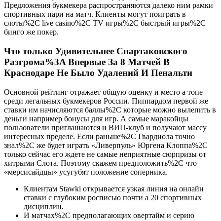
Предложения букмекера распространяются далеко ним рамки
спортивных пари на матч. Клиенты могут поиграть в
слоты%2C live casino%2C TV игры%2C быстрый игры%2C
бинго же покер.
Что только Удивительнее Спартаковского
Разгрома%3A Впервые За 8 Матчей В
Краснодаре Не Было Удалений И Пенальти
Основной рейтинг отражает общую оценку и место а топе
среди легальных букмекеров России. Пиппардом первой же
ставки им начисляются баллы%2C которые можно вылепить в
деньги например бонусы для игр. А самые маракойцы
пользователи приглашаются и ВИП-клуб и получают массу
интересных пределе. Если раньше%2C Гвардиола точно
знал%2C же будет играть «Ливерпуль» Юргена Клоппа%2C
только сейчас его ждете не самые неприятные сюрпризы от
хитрыми Слота. Поэтому скажем предположить%2C что
«мерсисайдцы» усугубят положение соперника.
Клиентам Stawki открывается узкая линия на онлайн
ставки с глубоким росписью почти а 20 спортивных
дисциплин.
И матчах%2C предполагающих овертайм и серию