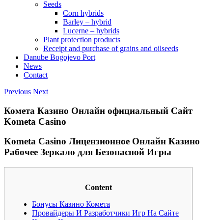
Seeds
Corn hybrids
Barley – hybrid
Lucerne – hybrids
Plant protection products
Receipt and purchase of grains and oilseeds
Danube Bogojevo Port
News
Contact
Previous
Next
Комета Казино Онлайн официальный Сайт
Kometa Casino
Kometa Casino Лицензионное Онлайн Казино
Рабочее Зеркало для Безопасной Игры
Content
Бонусы Казино Комета
Провайдеры И Разработчики Игр На Сайте