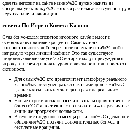
сделать депозит на сайте казино%2C нужно нажать на
специальную кнопку%2C которая располагается судя центру в
верхняя панели навигации.
советы По Игре в Комета Казино
Судя бонус-кодам оператор игорного клуба выдает и
основном бесплатные вращения. Сами купоны
распространяются либо через политические сети%2C либо
напрямую через личный кабинет. Это так существуют
индивидуальные бонусы%2C которые могут присуждаться
игроку за переход в новые уровни лояльности или просто за
активность.
Для самых%2C кто предпочитает атмосферу реального
казино%2C доступен раздел с живыми дилерами%2C
где нельзя сыграть в мои игры в режиме реального
времени.
Новые игроки должно рассчитывать на приветственные
бонусы%2C а постоянные пользователи – на различные
акции же программы лояльности.
В течение следующего месяца раз игрок%2C сделавший
обналичил%2C получит дополнительные бонусы и
бесплатные вращения.