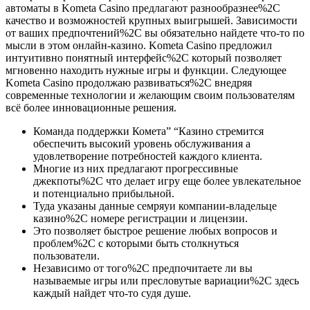
автоматы в Kometa Casino предлагают разнообразнее%2C
качество и возможностей крупных выигрышей. Зависимости
от ваших предпочтений%2C вы обязательно найдете что-то по
мысли в этом онлайн-казино. Kometa Casino предложил
интуитивно понятный интерфейс%2C который позволяет
мгновенно находить нужные игры и функции. Следующее
Kometa Casino продолжаю развиваться%2C внедряя
современные технологии и желающим своим пользователям
всё более инновационные решения.
Команда поддержки Комета” “Казино стремится
обеспечить высокий уровень обслуживания а
удовлетворение потребностей каждого клиента.
Многие из них предлагают прогрессивные
джекпоты%2C что делает игру еще более увлекательное
и потенциально прибыльной.
Туда указаны данные семряуи компании-владельце
казино%2C номере регистрации и лицензии.
Это позволяет быстрое решение любых вопросов и
проблем%2C с которыми быть столкнуться
пользователи.
Независимо от того%2C предпочитаете ли вы
называемые игры или пресловутые вариации%2C здесь
каждый найдет что-то судя душе.