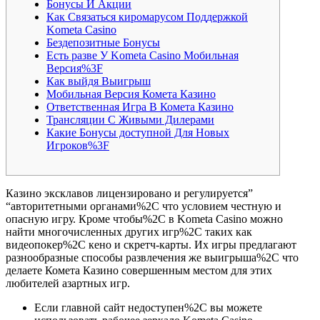
Бонусы И Акции
Как Связаться киромарусом Поддержкой
Kometa Casino
Бездепозитные Бонусы
Есть разве У Kometa Casino Мобильная
Версия%3F
Как выйдя Выигрыш
Мобильная Версия Комета Казино
Ответственная Игра В Комета Казино
Трансляции С Живыми Дилерами
Какие Бонусы доступной Для Новых
Игроков%3F
Казино эксклавов лицензировано и регулируется”
“авторитетными органами%2C что условием честную и
опасную игру. Кроме чтобы%2C в Kometa Casino можно
найти многочисленных других игр%2C таких как
видеопокер%2C кено и скретч-карты. Их игры предлагают
разнообразные способы развлечения же выигрыша%2C что
делаете Комета Казино совершенным местом для этих
любителей азартных игр.
Если главной сайт недоступен%2C вы можете