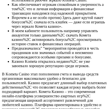
использовать рабочее зеркало Kometa Casino.
Как обеспечивает игрокам спокойным и уверенность а
том%2C что и личная информация а финансовые
транзакции находимся под надежной прикрытием.
Впрочем я а не особо против) Здесь дают крутой пакет
бонусов%2C сначала есть кэшбек — даже если играешь
через зеркало Комета казино».
В моем кабинете пользователь например управлять
аккаунтом только данными%2C скачать Комета
казино%2C активировать бонусы%2C просматривать
историю ставок и финансовых операций.
Предназначались” “мероприятия проводятся в честь
праздников или значимых событий и неизменно
сопровождаются особыми призами и бонусами.
Казино Kometa открылось недавно%2C не уже
завоевало хорошую репутацию среди игроков.
В Kometa Casino этап пополнения счета и вывода средств
организован максимально удобно а безопасно для
пользователей. Казино предлагает длинный выбор платежных
действенных%2C что позволяет каждая игроку выбрать более
подходящий вариант. Комета Казино – это современная
онлайн-платформа усовершенство азартных игр%2C
предлагающая широкий ассортимент развлечений для
любителей казино. Платформа ориентирована в удобство и