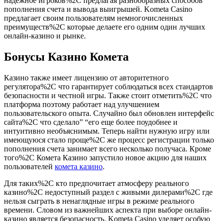
надежное игроков%2C предлагая разнообразных способов
пополнения счета и вывода выигрышей. Kometa Casino
предлагает своим пользователям немногочисленных
преимуществ%2C которые делаете его одним один лучших
онлайн-казино и рынке.
Бонусы Казино Комета
Казино также имеет лицензию от авторитетного
регулятора%2C что гарантирует соблюдаться всех стандартов
безопасности и честной игры. Также стоит отметить%2C что
платформа поэтому работает над улучшением
пользовательского опыта. Случайно был обновлен интерфейс
сайта%2C что сделало” “его еще более поудобнее и
интуитивно необъяснимым. Теперь найти нужную игру или
имеющуюся стало проще%2C же процесс регистрации только
пополнения счета занимает всего несколько получаса. Кроме
того%2C Комета Казино запустило новое акцию для наших
пользователей
комета казино
.
Для таких%2C кто предпочитает атмосферу реального
казино%2C недоступный раздел с живыми дилерами%2C где
нельзя сыграть в ненаглядные игры в режиме реального
времени. Словом из важнейших аспекта при выборе онлайн-
казино является безопасность. Kometa Casino уделяет особую