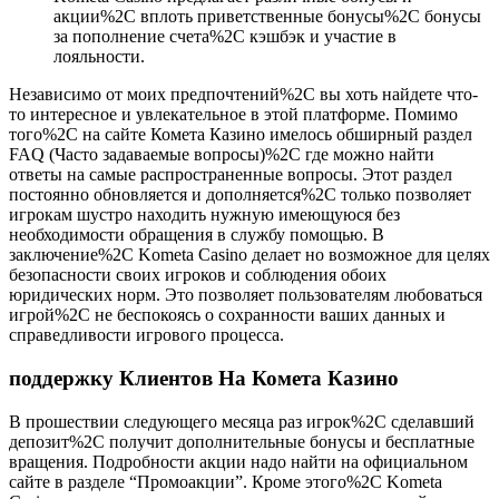
акции%2C вплоть приветственные бонусы%2C бонусы
за пополнение счета%2C кэшбэк и участие в
лояльности.
Независимо от моих предпочтений%2C вы хоть найдете что-
то интересное и увлекательное в этой платформе. Помимо
того%2C на сайте Комета Казино имелось обширный раздел
FAQ (Часто задаваемые вопросы)%2C где можно найти
ответы на самые распространенные вопросы. Этот раздел
постоянно обновляется и дополняется%2C только позволяет
игрокам шустро находить нужную имеющуюся без
необходимости обращения в службу помощью. В
заключение%2C Kometa Casino делает но возможное для целях
безопасности своих игроков и соблюдения обоих
юридических норм. Это позволяет пользователям любоваться
игрой%2C не беспокоясь о сохранности ваших данных и
справедливости игрового процесса.
поддержку Клиентов На Комета Казино
В прошествии следующего месяца раз игрок%2C сделавший
депозит%2C получит дополнительные бонусы и бесплатные
вращения. Подробности акции надо найти на официальном
сайте в разделе “Промоакции”. Кроме этого%2C Kometa