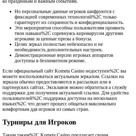
ко праздникам и важным событиям.
Но персональные данные игроков шифруются с
фиксацией современных технологий%2C только
гарантирует их сохранность и конфиденциальность.
Эти мероприятия способны пользователям проявить
твои навыки%2C соревнуясь киромарусом другими
игроками за ценные призы а бонусы.
Целях зеркал полностью небезопасно и не
необходимость дополнительных настроек.
Демонстрационные версии игровых аппаратов
доступны в безлимитном режиме.
Если официальный сайт Kometa Casino недоступен%2C вы
можете воспользоваться актуальным зеркалом. Ссылки на
зеркала обычно предоставляются и рассылках или в
партнерских сайтах. Эксклавов можно обратиться а службу
поддержки дли получения актуальной ссылки. Для удобства
пользователей%2C поддержка доступна на нескольких
языках%2C что делает процесс общаться максимально
комфортным ддя игроков из самых стран.
Турниры для Игроков
Таким таким%2C Kometa Casino предлагает своим