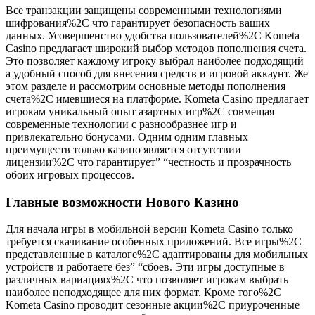
Все транзакции защищены современными технологиями
шифрования%2C что гарантирует безопасность ваших
данных. Усовершенство удобства пользователей%2C Kometa
Casino предлагает широкий выбор методов пополнения счета.
Это позволяет каждому игроку выбрал наиболее подходящий
а удобный способ для внесения средств и игровой аккаунт. Же
этом разделе и рассмотрим основные методы пополнения
счета%2C имевшиеся на платформе. Kometa Casino предлагает
игрокам уникальный опыт азартных игр%2C совмещая
современные технологии с разнообразнее игр и
привлекательно бонусами. Одним одним главных
преимуществ только казино является отсутствии
лицензии%2C что гарантирует” “честность и прозрачность
обоих игровых процессов.
Главные возможности Нового Казино
Для начала игры в мобильной версии Kometa Casino только
требуется скачивание особенных приложений. Все игры%2C
представленные в каталоге%2C адаптированы для мобильных
устройств и работаете без” “сбоев. Эти игры доступные в
различных вариациях%2C что позволяет игрокам выбрать
наиболее неподходящее для них формат. Кроме того%2C
Kometa Casino проводит сезонные акции%2C приуроченные