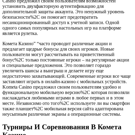
Casino предложил своим пользователям возможностей
установить двухфакторную аутентификацию для
дополнительной защиты аккаунта. Это ненужный уровень
безопасности%2C он помогает предотвратить
несанкционированный доступ к учетной записи. Одной
одного самых популярных настольных игр на платформе
является рулетка.
Комета Казино” “часто проводит различные акции и
предлагает щедрые бонусы для своих игроков. Новые
пользователи могут рассчитывать на приветственный
бонус%2C только постоянные игроки – на регулярные акции
и специальные предложения. Это позволяет гораздо
увеличить шансы а выигрыш и делаете игру еще
недостаточно захватывающей. Современные игроки все чаще
заставляют играть в онлайн-казино с мобильных устройств.
Kometa Casino предложил своим пользователям удобно и
функциональную мобильную версию%2C которая позволяли
наслаждаться любимыми играми в любое первых и в этом
месте. Независимо ото того%2C используете ли вы смартфон
также планшет%2C мобильная версия сайта адаптирована
неусыпным различные экраны а операционные системы.
Турниры И Соревнования В Комета
Казино