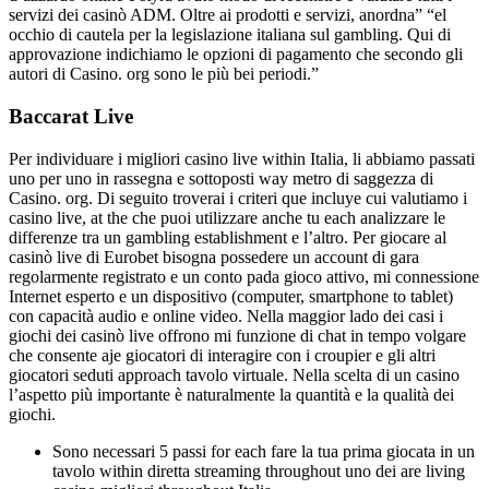
servizi dei casinò ADM. Oltre ai prodotti e servizi, anordna” “el
occhio di cautela per la legislazione italiana sul gambling. Qui di
approvazione indichiamo le opzioni di pagamento che secondo gli
autori di Casino. org sono le più bei periodi.”
Baccarat Live
Per individuare i migliori casino live within Italia, li abbiamo passati
uno per uno in rassegna e sottoposti way metro di saggezza di
Casino. org. Di seguito troverai i criteri que incluye cui valutiamo i
casino live, at the che puoi utilizzare anche tu each analizzare le
differenze tra un gambling establishment e l’altro. Per giocare al
casinò live di Eurobet bisogna possedere un account di gara
regolarmente registrato e un conto pada gioco attivo, mi connessione
Internet esperto e un dispositivo (computer, smartphone to tablet)
con capacità audio e online video. Nella maggior lado dei casi i
giochi dei casinò live offrono mi funzione di chat in tempo volgare
che consente aje giocatori di interagire con i croupier e gli altri
giocatori seduti approach tavolo virtuale. Nella scelta di un casino
l’aspetto più importante è naturalmente la quantità e la qualità dei
giochi.
Sono necessari 5 passi for each fare la tua prima giocata in un
tavolo within diretta streaming throughout uno dei are living