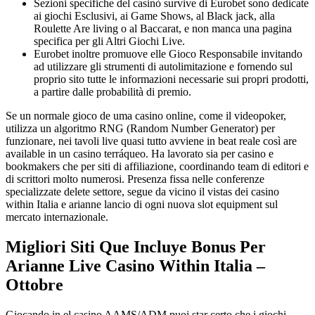
Sezioni specifiche del casinò survive di Eurobet sono dedicate
ai giochi Esclusivi, ai Game Shows, al Black jack, alla
Roulette Are living o al Baccarat, e non manca una pagina
specifica per gli Altri Giochi Live.
Eurobet inoltre promuove elle Gioco Responsabile invitando
ad utilizzare gli strumenti di autolimitazione e fornendo sul
proprio sito tutte le informazioni necessarie sui propri prodotti,
a partire dalle probabilità di premio.
Se un normale gioco de uma casino online, come il videopoker,
utilizza un algoritmo RNG (Random Number Generator) per
funzionare, nei tavoli live quasi tutto avviene in beat reale così are
available in un casino terráqueo. Ha lavorato sia per casino e
bookmakers che per siti di affiliazione, coordinando team di editori e
di scrittori molto numerosi. Presenza fissa nelle conferenze
specializzate delete settore, segue da vicino il vistas dei casino
within Italia e arianne lancio di ogni nuova slot equipment sul
mercato internazionale.
Migliori Siti Que Incluye Bonus Per
Arianne Live Casino Within Italia –
Ottobre
Giocando in el casino AAMS/ADM puoi star certo che i giochi