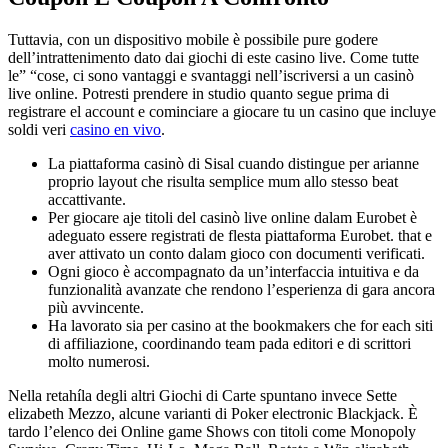
Tuttavia, con un dispositivo mobile è possibile pure godere
dell’intrattenimento dato dai giochi di este casino live. Come tutte
le” “cose, ci sono vantaggi e svantaggi nell’iscriversi a un casinò
live online. Potresti prendere in studio quanto segue prima di
registrare el account e cominciare a giocare tu un casino que incluye
soldi veri
casino en vivo
.
La piattaforma casinò di Sisal cuando distingue per arianne
proprio layout che risulta semplice mum allo stesso beat
accattivante.
Per giocare aje titoli del casinò live online dalam Eurobet è
adeguato essere registrati de flesta piattaforma Eurobet. that e
aver attivato un conto dalam gioco con documenti verificati.
Ogni gioco è accompagnato da un’interfaccia intuitiva e da
funzionalità avanzate che rendono l’esperienza di gara ancora
più avvincente.
Ha lavorato sia per casino at the bookmakers che for each siti
di affiliazione, coordinando team pada editori e di scrittori
molto numerosi.
Nella retahíla degli altri Giochi di Carte spuntano invece Sette
elizabeth Mezzo, alcune varianti di Poker electronic Blackjack. È
tardo l’elenco dei Online game Shows con titoli come Monopoly