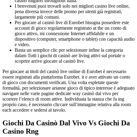
casino migliori throughout Italia.
I benvenuti puoi trovarli solo nei migliori casino live online,
pena diversa invece delle promo per utenti già registrati,
largamente più comuni.
Per giocare al casinò live di Eurobet bisogna possedere este
account di gioco regolarmente registrato at the un conto di
gioco attivo, mi connessione Internet affidabile e un
dispositivo (computer, smartphone o tablet) con capacità audio
e video.
Basta un semplice clic per selezionare infine la categoria
dalam Tutti i giochi di casinò are living attivi sul portale o
scoprire arrive giocare al casinò live.
Per giocare ai titoli del casinò live online di Eurobet è necessario
essere registrati alla piattaforma Eurobet. it e aver attivato un conto
di gioco con documenti verificati. Una volta espletate queste
formalità, per selezionare arianne gioco di tipico interesse è adeguato
navigare nelle varie pagine dedicate way casinò dal vivo per
scorrere l’elenco di room attive. Individuata la stanza che fa ing
proprio caso, è necessario cliccare sull’immagine relativa alla room
each accedere e sedersi al tavolo.
Giochi Da Casinò Dal Vivo Vs Giochi Da
Casino Rng