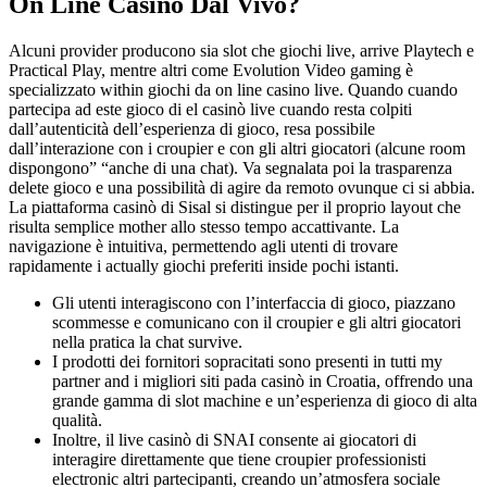
On Line Casino Dal Vivo?
Alcuni provider producono sia slot che giochi live, arrive Playtech e
Practical Play, mentre altri come Evolution Video gaming è
specializzato within giochi da on line casino live. Quando cuando
partecipa ad este gioco di el casinò live cuando resta colpiti
dall’autenticità dell’esperienza di gioco, resa possibile
dall’interazione con i croupier e con gli altri giocatori (alcune room
dispongono” “anche di una chat). Va segnalata poi la trasparenza
delete gioco e una possibilità di agire da remoto ovunque ci si abbia.
La piattaforma casinò di Sisal si distingue per il proprio layout che
risulta semplice mother allo stesso tempo accattivante. La
navigazione è intuitiva, permettendo agli utenti di trovare
rapidamente i actually giochi preferiti inside pochi istanti.
Gli utenti interagiscono con l’interfaccia di gioco, piazzano
scommesse e comunicano con il croupier e gli altri giocatori
nella pratica la chat survive.
I prodotti dei fornitori sopracitati sono presenti in tutti my
partner and i migliori siti pada casinò in Croatia, offrendo una
grande gamma di slot machine e un’esperienza di gioco di alta
qualità.
Inoltre, il live casinò di SNAI consente ai giocatori di
interagire direttamente que tiene croupier professionisti
electronic altri partecipanti, creando un’atmosfera sociale