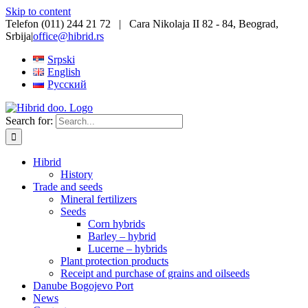
Skip to content
Telefon (011) 244 21 72 | Cara Nikolaja II 82 - 84, Beograd,
Srbija
|
office@hibrid.rs
Srpski
English
Русский
Search for:
Hibrid
History
Trade and seeds
Mineral fertilizers
Seeds
Corn hybrids
Barley – hybrid
Lucerne – hybrids
Plant protection products
Receipt and purchase of grains and oilseeds
Danube Bogojevo Port
News