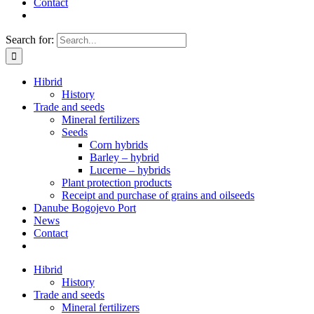
Contact
Search for:
Hibrid
History
Trade and seeds
Mineral fertilizers
Seeds
Corn hybrids
Barley – hybrid
Lucerne – hybrids
Plant protection products
Receipt and purchase of grains and oilseeds
Danube Bogojevo Port
News
Contact
Hibrid
History
Trade and seeds
Mineral fertilizers