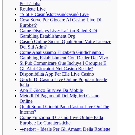
Per L’italia
Roulette Live
“Slot E Casinòslotcasinòcasinò Live
Cosa Serve Per Giocare Al Casinò Live Di
Eurobet?
Game Displays Live: La Top Rated 3 Di
Gambling Establishment Org
Casinò Online Sicuri: Quali Sono Votre Licenze
Dei Siti Adm?
Come Analizziamo Elizabeth Giudichiamo I
Gambling Establishment Con Dealer Dal Vivo
Si Può Comunicare Que Incluye I Croupier E
Gli Altri Giocatori Nei Casinò Reside?
Disponibilità App Per Elle Live Casino
Giochi Di Casino Live Online Popolari Inside
Italia
App E Gioco Survive Da Mobile
Metodi Di Pagamenti Dei Migliori Casino
Online
Quali Sono I Giochi Pada Casino Live On The
Internet?
Come Funziona Il Casinò Live Online Pada
Eurobet: Le Caratteristiche
➡️netbet – Ideale Per Gli Amanti Della Roulette