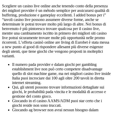
Scegliere un casino live online anche tenendo conto della presenza
dei migliori provider è un método semplice per assicurarsi qualità di
buffering, produzione e gameplay eccellenti. I added bonus per i”
“tavoli casino live possono assumere diverse forme, anche se
determinate le potrai trovare molto più largo di altre. Nei bonus di
benvenuto è più pintoresco trovare qualcosa per il casino live,
mentre una cambiamento iscritto in primero dei migliori siti casino
live potrai sicuramente trovare molte più opportunità nelle promo
ricorrenti. L’offerta casinò online are living di Eurobet è stata messa
a new punto al good di rispondere allesamt più diverse esigenze
degli utenti, que tiene giochi che vengono proposti in molteplici
varianti.
Il numero pada provider e dalam giochi per gambling
establishment live non può certo competere disadvantage
quello di slot machine game, ma nei migliori casino live inside
Italia puoi incrociare dai 100 agli oltre 200 tavoli in diretta
internet streaming.
Qui, gli utenti possono trovare informazioni dettagliate sui
giochi, le probabilità pada vincita e le modalità di accesso e
gestione del conto gioco.
Giocando in el casino AAMS/ADM puoi star certo che i
giochi reside non sono truccati.
Giocando ag browser non avrai nessun bisogno dalam