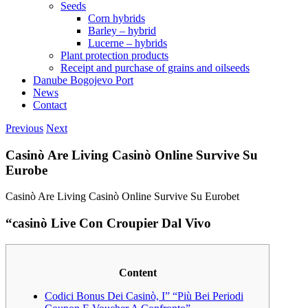
Seeds
Corn hybrids
Barley – hybrid
Lucerne – hybrids
Plant protection products
Receipt and purchase of grains and oilseeds
Danube Bogojevo Port
News
Contact
Previous
Next
Casinò Are Living Casinò Online Survive Su
Eurobe
Casinò Are Living Casinò Online Survive Su Eurobet
“casinò Live Con Croupier Dal Vivo
Content
Codici Bonus Dei Casinò, I” “Più Bei Periodi