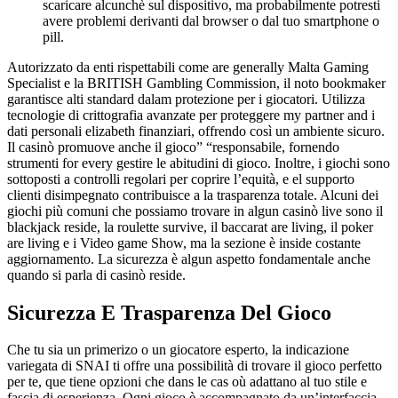
scaricare alcunchè sul dispositivo, ma probabilmente potresti
avere problemi derivanti dal browser o dal tuo smartphone o
pill.
Autorizzato da enti rispettabili come are generally Malta Gaming
Specialist e la BRITISH Gambling Commission, il noto bookmaker
garantisce alti standard dalam protezione per i giocatori. Utilizza
tecnologie di crittografia avanzate per proteggere my partner and i
dati personali elizabeth finanziari, offrendo così un ambiente sicuro.
Il casinò promuove anche il gioco” “responsabile, fornendo
strumenti for every gestire le abitudini di gioco. Inoltre, i giochi sono
sottoposti a controlli regolari per coprire l’equità, e el supporto
clienti disimpegnato contribuisce a la trasparenza totale. Alcuni dei
giochi più comuni che possiamo trovare in algun casinò live sono il
blackjack reside, la roulette survive, il baccarat are living, il poker
are living e i Video game Show, ma la sezione è inside costante
aggiornamento. La sicurezza è algun aspetto fondamentale anche
quando si parla di casinò reside.
Sicurezza E Trasparenza Del Gioco
Che tu sia un primerizo o un giocatore esperto, la indicazione
variegata di SNAI ti offre una possibilità di trovare il gioco perfetto
per te, que tiene opzioni che dans le cas où adattano al tuo stile e
fascia di esperienza. Ogni gioco è accompagnato da un’interfaccia