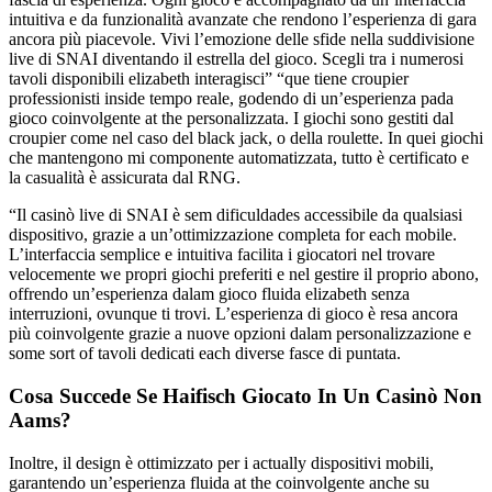
intuitiva e da funzionalità avanzate che rendono l’esperienza di gara
ancora più piacevole. Vivi l’emozione delle sfide nella suddivisione
live di SNAI diventando il estrella del gioco. Scegli tra i numerosi
tavoli disponibili elizabeth interagisci” “que tiene croupier
professionisti inside tempo reale, godendo di un’esperienza pada
gioco coinvolgente at the personalizzata. I giochi sono gestiti dal
croupier come nel caso del black jack, o della roulette. In quei giochi
che mantengono mi componente automatizzata, tutto è certificato e
la casualità è assicurata dal RNG.
“Il casinò live di SNAI è sem dificuldades accessibile da qualsiasi
dispositivo, grazie a un’ottimizzazione completa for each mobile.
L’interfaccia semplice e intuitiva facilita i giocatori nel trovare
velocemente we propri giochi preferiti e nel gestire il proprio abono,
offrendo un’esperienza dalam gioco fluida elizabeth senza
interruzioni, ovunque ti trovi. L’esperienza di gioco è resa ancora
più coinvolgente grazie a nuove opzioni dalam personalizzazione e
some sort of tavoli dedicati each diverse fasce di puntata.
Cosa Succede Se Haifisch Giocato In Un Casinò Non
Aams?
Inoltre, il design è ottimizzato per i actually dispositivi mobili,
garantendo un’esperienza fluida at the coinvolgente anche su