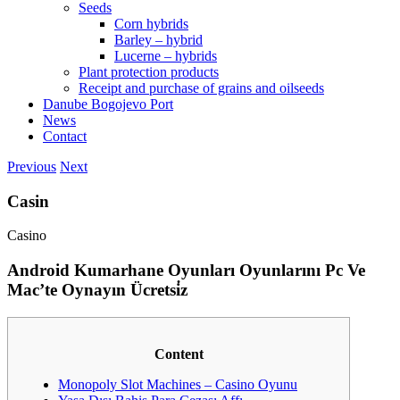
Seeds
Corn hybrids
Barley – hybrid
Lucerne – hybrids
Plant protection products
Receipt and purchase of grains and oilseeds
Danube Bogojevo Port
News
Contact
Previous
Next
Casin
Casino
Android Kumarhane Oyunları Oyunlarını Pc Ve
Mac’te Oynayın Ücretsi̇z
Content
Monopoly Slot Machines – Casino Oyunu