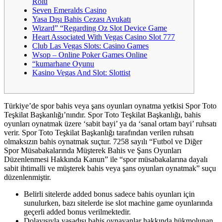
Rolü
Seven Emeralds Casino
Yasa Dışı Bahis Cezası Avukatı
Wizard” “Regarding Oz Slot Device Game
Heart Associated With Vegas Casino Slot 777
Club Las Vegas Slots: Casino Games
Wsop – Online Poker Games Online
“kumarhane Oyunu
Kasino Vegas And Slot: Slottist
Türkiye’de spor bahis veya şans oyunları oynatma yetkisi Spor Toto
Teşkilat Başkanlığı’nındır. Spor Toto Teşkilat Başkanlığı, bahis
oyunları oynatmak üzere ‘sabit bayi’ ya da ‘sanal ortam bayi’ ruhsatı
verir. Spor Toto Teşkilat Başkanlığı tarafından verilen ruhsatı
olmaksızın bahis oynatmak suçtur. 7258 sayılı “Futbol ve Diğer
Spor Müsabakalarında Müşterek Bahis ve Şans Oyunları
Düzenlenmesi Hakkında Kanun” ile “spor müsabakalarına dayalı
sabit ihtimalli ve müşterek bahis veya şans oyunları oynatmak” suçu
düzenlenmiştir.
Belirli sitelerde added bonus sadece bahis oyunları için
sunulurken, bazı sitelerde ise slot machine game oyunlarında
geçerli added bonus verilmektedir.
Dolayısıyla yasadışı bahis oynayanlar hakkında hükmolunan