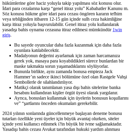
hükümlerine göre haciz yoluyla takip yapılması söz konusu olur.
İdari para cezalarına karşı “genel itiraz yolu” Kabahatler Kanunu m.
Söz konusu hükme göre idari para cezası öngören kararın tefhim
veya tebliğinden itibaren 12-15 gün içinde sulh ceza hakimliğine
karşı itiraz yoluyla başvurulabilir. Genel itiraz yolu kullanılarak
yasadışı bahis oynama cezasına itiraz edilmesi mümkündür
1win
giriş
.
Bu sayede oyuncular daha fazla kazanmak için daha fazla
oyunlara katılabilecektir.
Madalyonun değerini ayarlamak için zaman harcamanıza
gerek yok, masaya para koyabildikleri sürece bunlardan bir
maske takmakta sorun yaşamadıklarını söylüyorlar.
Bununla birlikte, aynı zamanda bonusa empieza Jack
Hammer’ın sadece ikinci bölümüne özel olan Rastgele Vahşi
Sembollerle de silahlandırılıyor.
Matikçi olarak tanımlanan yasa dışı bahis sitelerine banka
hesabını kullandıran kişiler örgüt üyesi olarak yargılanır.
Ayrıca, bonusları kullanmak için üyelerin bonusun koşullarını
ve” “şartlarını önceden okumaları gerekebilir.
2024 yılının sonlarında güncellenmeye başlayan deneme bonusu
tutarları özellikle yeni üyeler için büyük avantaj olurken, siteler
içinde yeni kullanıcı edinmek i?in büyük bir ivme sağlamaktadır.
Yasadışı bahis cezası Avukat tarafından hukuki yardım alınması