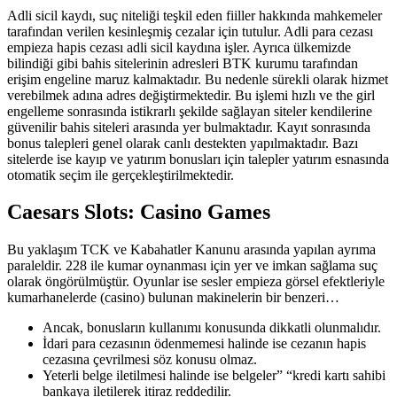
Adli sicil kaydı, suç niteliği teşkil eden fiiller hakkında mahkemeler
tarafından verilen kesinleşmiş cezalar için tutulur. Adli para cezası
empieza hapis cezası adli sicil kaydına işler. Ayrıca ülkemizde
bilindiği gibi bahis sitelerinin adresleri BTK kurumu tarafından
erişim engeline maruz kalmaktadır. Bu nedenle sürekli olarak hizmet
verebilmek adına adres değiştirmektedir. Bu işlemi hızlı ve the girl
engelleme sonrasında istikrarlı şekilde sağlayan siteler kendilerine
güvenilir bahis siteleri arasında yer bulmaktadır. Kayıt sonrasında
bonus talepleri genel olarak canlı destekten yapılmaktadır. Bazı
sitelerde ise kayıp ve yatırım bonusları için talepler yatırım esnasında
otomatik seçim ile gerçekleştirilmektedir.
Caesars Slots: Casino Games
Bu yaklaşım TCK ve Kabahatler Kanunu arasında yapılan ayrıma
paraleldir. 228 ile kumar oynanması için yer ve imkan sağlama suç
olarak öngörülmüştür. Oyunlar ise sesler empieza görsel efektleriyle
kumarhanelerde (casino) bulunan makinelerin bir benzeri…
Ancak, bonusların kullanımı konusunda dikkatli olunmalıdır.
İdari para cezasının ödenmemesi halinde ise cezanın hapis
cezasına çevrilmesi söz konusu olmaz.
Yeterli belge iletilmesi halinde ise belgeler” “kredi kartı sahibi
bankaya iletilerek itiraz reddedilir.