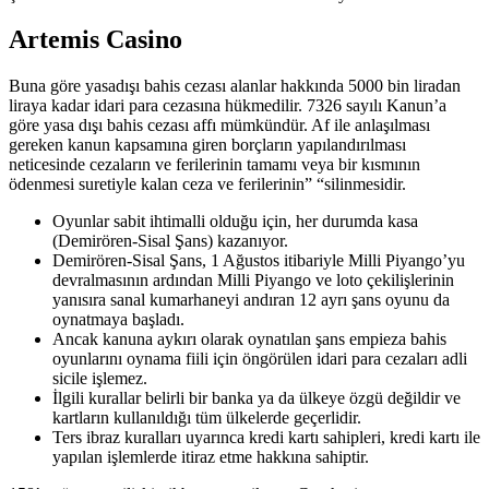
Artemis Casino
Buna göre yasadışı bahis cezası alanlar hakkında 5000 bin liradan
liraya kadar idari para cezasına hükmedilir. 7326 sayılı Kanun’a
göre yasa dışı bahis cezası affı mümkündür. Af ile anlaşılması
gereken kanun kapsamına giren borçların yapılandırılması
neticesinde cezaların ve ferilerinin tamamı veya bir kısmının
ödenmesi suretiyle kalan ceza ve ferilerinin” “silinmesidir.
Oyunlar sabit ihtimalli olduğu için, her durumda kasa
(Demirören-Sisal Şans) kazanıyor.
Demirören-Sisal Şans, 1 Ağustos itibariyle Milli Piyango’yu
devralmasının ardından Milli Piyango ve loto çekilişlerinin
yanısıra sanal kumarhaneyi andıran 12 ayrı şans oyunu da
oynatmaya başladı.
Ancak kanuna aykırı olarak oynatılan şans empieza bahis
oyunlarını oynama fiili için öngörülen idari para cezaları adli
sicile işlemez.
İlgili kurallar belirli bir banka ya da ülkeye özgü değildir ve
kartların kullanıldığı tüm ülkelerde geçerlidir.
Ters ibraz kuralları uyarınca kredi kartı sahipleri, kredi kartı ile
yapılan işlemlerde itiraz etme hakkına sahiptir.