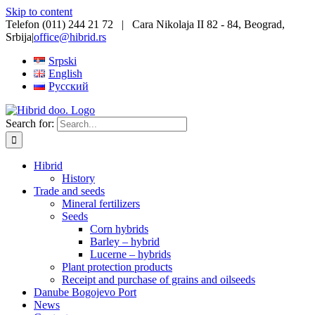
Skip to content
Telefon (011) 244 21 72 | Cara Nikolaja II 82 - 84, Beograd,
Srbija
|
office@hibrid.rs
Srpski
English
Русский
Search for:
Hibrid
History
Trade and seeds
Mineral fertilizers
Seeds
Corn hybrids
Barley – hybrid
Lucerne – hybrids
Plant protection products
Receipt and purchase of grains and oilseeds
Danube Bogojevo Port
News