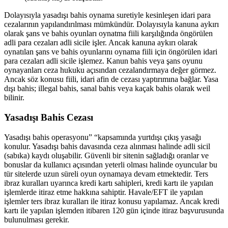
Dolayısıyla yasadışı bahis oynama suretiyle kesinleşen idari para
cezalarının yapılandırılması mümkündür. Dolayısıyla kanuna aykırı
olarak şans ve bahis oyunları oynatma fiili karşılığında öngörülen
adli para cezaları adli sicile işler. Ancak kanuna aykırı olarak
oynatılan şans ve bahis oyunlarını oynama fiili için öngörülen idari
para cezaları adli sicile işlemez. Kanun bahis veya şans oyunu
oynayanları ceza hukuku açısından cezalandırmaya değer görmez.
Ancak söz konusu fiili, idari afin de cezası yaptırımına bağlar. Yasa
dışı bahis; illegal bahis, sanal bahis veya kaçak bahis olarak weil
bilinir.
Yasadışı Bahis Cezası
Yasadışı bahis operasyonu” “kapsamında yurtdışı çıkış yasağı
konulur. Yasadışı bahis davasında ceza alınması halinde adli sicil
(sabıka) kaydı oluşabilir. Güvenli bir sitenin sağladığı oranlar ve
bonuslar da kullanıcı açısından yeterli olması halinde oyuncular bu
tür sitelerde uzun süreli oyun oynamaya devam etmektedir. Ters
ibraz kuralları uyarınca kredi kartı sahipleri, kredi kartı ile yapılan
işlemlerde itiraz etme hakkına sahiptir. Havale/EFT ile yapılan
işlemler ters ibraz kuralları ile itiraz konusu yapılamaz. Ancak kredi
kartı ile yapılan işlemden itibaren 120 gün içinde itiraz başvurusunda
bulunulması gerekir.