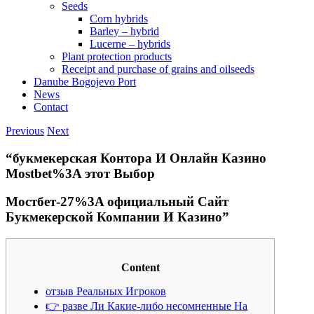
Seeds
Corn hybrids
Barley – hybrid
Lucerne – hybrids
Plant protection products
Receipt and purchase of grains and oilseeds
Danube Bogojevo Port
News
Contact
Previous
Next
“букмекерская Контора И Онлайн Казино
Mostbet%3A этот Выбор
Мостбет-27%3A официальный Сайт
Букмекерской Компании И Казино”
Content
отзыв Реальных Игроков
👉 разве Ли Какие-либо несомненные На