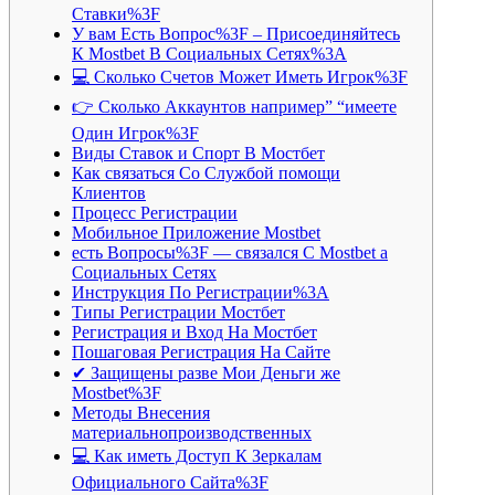
Ставки%3F
У вам Есть Вопрос%3F – Присоединяйтесь
К Mostbet В Социальных Сетях%3A
💻 Сколько Счетов Может Иметь Игрок%3F
👉 Сколько Аккаунтов например” “имеете
Один Игрок%3F
Виды Ставок и Спорт В Мостбет
Как связаться Со Службой помощи
Клиентов
Процесс Регистрации
Мобильное Приложение Mostbet
есть Вопросы%3F — связался С Mostbet а
Социальных Сетях
Инструкция По Регистрации%3A
Типы Регистрации Мостбет
Регистрация и Вход На Мостбет
Пошаговая Регистрация На Сайте
✔ Защищены разве Мои Деньги же
Mostbet%3F
Методы Внесения
материальнопроизводственных
💻 Как иметь Доступ К Зеркалам
Официального Сайта%3F