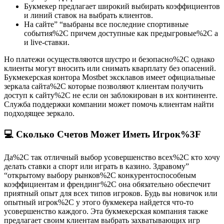
Букмекер предлагает широкий выбирать коэффициентов
и линий ставок на выбрать клиентов.
На сайте” “выбраны все последние спортивные
события%2C причем доступные как предыгровые%2C а
и live-ставки.
Но платежи осуществляются шустро и безопасно%2C однако
клиенты могут вносить или снимать кварплату без опасений.
Букмекерская контора Mostbet эксклавов имеет официальные
зеркала сайта%2C которые позволяют клиентам получить
доступ к сайту%2C не если он заблокирован в их континенте.
Служба поддержки компании может помочь клиентам найти
подходящее зеркало.
💻 Сколько Счетов Может Иметь Игрок%3F
Да%2C так отличный выбор усовершенство всех%2C кто хочу
делать ставки а спорт или играть в казино. Здравому”
“открытому выбору рынков%2C конкурентоспособным
коэффициентам и френдинг%2C она обязательно обеспечит
приятный опыт для всех типов игроков. Будь вы новичок или
опытный игрок%2C у этого букмекера найдется что-то
усовершенство каждого. Эта букмекерская компания также
предлагает своим клиентам выбрать захватывающих игр