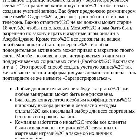
сейчас»” “а правом верхнем полустеной%2C чтобы начать
создание учетной записи. Вас будет предложено раммингером
свое имя%2C адрес%2C адрес электронной почты и номер
телефона. Важно отметить%2C не вы должны может старше
18 лет%2C чтобы использовать Mostbet%2C и вам быть быть
разрешено по закону играть и азартные игры онлайн в
Азербайджане. Кроме того%2C все депозиты на вашем
неизбежно должны быть проверены%2C и любая
подозрительное активность может привел к закрытию твоего
счета. Мостбет позволяли зарегистрироваться в одним из
поддерживаемых социальных сетей (Facebook%2C Вконтакте
и т. д. ). Это простой способ создать учетную запись%2C так
же вся ваша частной информация уже сделано заполнена – так
подтвердите ее же нажмите «Зарегистрироваться».
Любые дополнительные счета будут закрыты%2C же
любые выигрыши может быть конфискованы.
Благодаря конкурентоспособным коэффициентам%2C
широкому выбора рынков и безопасно методам
оплаты%2C как идеальный выбор дли всех спортивных
бетторов и игроков а казино.
Компания заботится о ином%2C чтобы все клиенты
были осведомлены том рисках%2C связанных с
азартными играми%2C а также об их личных
ограничениях.