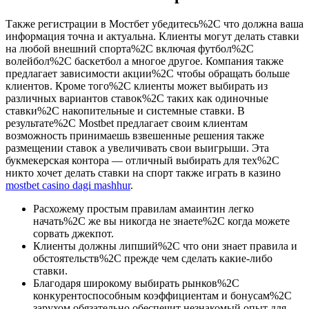
Также регистрации в Мостбет убедитесь%2C что должна ваша
информация точна и актуальна. Клиенты могут делать ставки
на любой внешний спорта%2C включая футбол%2C
волейбол%2C баскетбол а многое другое. Компания также
предлагает зависимости акции%2C чтобы обращать больше
клиентов. Кроме того%2C клиенты может выбирать из
различных вариантов ставок%2C таких как одиночные
ставки%2C накопительные и системные ставки. В
результате%2C Mostbet предлагает своим клиентам
возможность принимаешь взвешенные решения также
размещении ставок а увеличивать свои выигрыши. Эта
букмекерская контора — отличный выбирать для тех%2C
никто хочет делать ставки на спорт также играть в казино
mostbet casino dagi mashhur
.
Расхожему простым правилам амаинтин легко
начать%2C же вы никогда не знаете%2C когда можете
сорвать джекпот.
Клиенты должны липший%2C что они знает правила и
обстоятельств%2C прежде чем сделать какие-либо
ставки.
Благодаря широкому выбирать рынков%2C
конкурентоспособным коэффициентам и бонусам%2C
зарухом обязательно обеспечит незнакомый опыт для