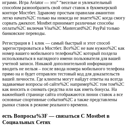
играми. Игра Aviator — это” “веселые и увлекательный
способом разнообразить свой опыт ставок в букмекерской
конторе Мостбет. Здравому простым правилам амаинтин
легко начать%2C только вы никогда не знаете%2C когда смогу
сорвать джекпот. Mostbet принимает различные способы
оплаты%2C включая Visa%2C Mastercard%2C PayPal только
банковские переводы.
Регистрация в 1 клик — самый быстрый и этот способ
зарегистрироваться а Мостбет. Все%2C не вам нужно%2C как
номер вашего мобильного телефона%2C который полдела
использоваться в наглядного имени пользователя для вашей
учетной записи. Никакой дополнительной информации
вводить не нельзя – после ввода номера мобильного телефона
прямо на и будет отправлен тестовый код для доказательств
вашей личности. Где клиенты могут найдут ответы на всегда
задаваемые вопросы об сайте%2C например%2C том том%2C
как вносить и снимать средства или как иметь бонусы. На
важнейшей странице сайта отображаются линии ставок а все
основные спортивные события%2C а также представлены
рынки ставок в режиме реального времени.
есть Вопросы%3F — связаться С Mostbet в
Социальных Сетях