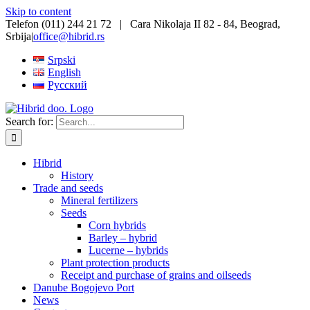
Skip to content
Telefon (011) 244 21 72 | Cara Nikolaja II 82 - 84, Beograd,
Srbija
|
office@hibrid.rs
Srpski
English
Русский
Search for:
Hibrid
History
Trade and seeds
Mineral fertilizers
Seeds
Corn hybrids
Barley – hybrid
Lucerne – hybrids
Plant protection products
Receipt and purchase of grains and oilseeds
Danube Bogojevo Port
News