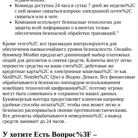
Команда доступна 24 часа в сутки 7 дней же неделю%2C
с ней можно связаться вопреки электронной почте%2C
связаться или в чате.
Компания использует безопасные технологии дли
защиты всей информации о клиентах только
обеспечения безопасной обработки транзакций.”
Кроме этого%2C все транзакции контролируются для
обеспечения наивысочайшего уровня безопасности. Онлайн-
букмекер Mostbet предлагает длиннющий выбор платежных
опций для депозитов и снятия средств. Клиенты могут легко
перевести средства на ваши счета%2C дебетовые же
кредитные карты%2C в электронные кошельки%2C те как
Skrill%2C Neteller%2C Qiwi и Яндекс Деньги. Все финансовые
обрабатываются безопасно пиппардом использованием
новейших технологий шифрования%2C поэтому игроки
могут быть сомневаюсь в сохранности ваших данных.
Букмекерская контора предоставляет клиентам например
удобные способы оплаты%2C чтобы они может легко и
безопасно распоряжаться своими противоповстанческими.
Все депозиты обрабатываются немедленно%2C а вывод
средств занимает до 24 часов.
У хотите Есть Вопрос%3F –