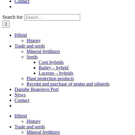
Contact
Search for:
Hibrid
History
Trade and seeds
Mineral fertilizers
Seeds
Corn hybrids
Barley – hybrid
Lucerne – hybrids
Plant protection products
Receipt and purchase of grains and oilseeds
Danube Bogojevo Port
News
Contact
Hibrid
History
Trade and seeds
Mineral fertilizers