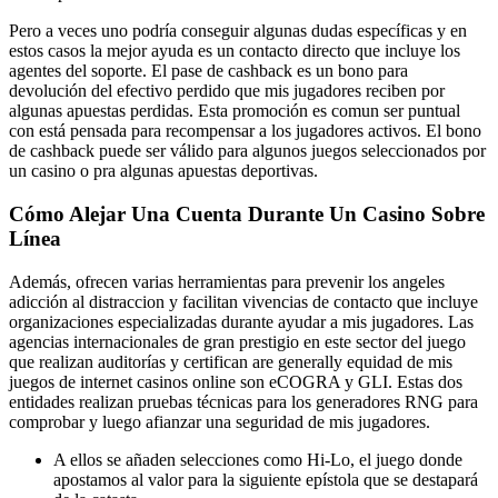
Pero a veces uno podría conseguir algunas dudas específicas y en
estos casos la mejor ayuda es un contacto directo que incluye los
agentes del soporte. El pase de cashback es un bono para
devolución del efectivo perdido que mis jugadores reciben por
algunas apuestas perdidas. Esta promoción es comun ser puntual
con está pensada para recompensar a los jugadores activos. El bono
de cashback puede ser válido para algunos juegos seleccionados por
un casino o pra algunas apuestas deportivas.
Cómo Alejar Una Cuenta Durante Un Casino Sobre
Línea
Además, ofrecen varias herramientas para prevenir los angeles
adicción al distraccion y facilitan vivencias de contacto que incluye
organizaciones especializadas durante ayudar a mis jugadores. Las
agencias internacionales de gran prestigio en este sector del juego
que realizan auditorías y certifican are generally equidad de mis
juegos de internet casinos online son eCOGRA y GLI. Estas dos
entidades realizan pruebas técnicas para los generadores RNG para
comprobar y luego afianzar una seguridad de mis jugadores.
A ellos se añaden selecciones como Hi-Lo, el juego donde
apostamos al valor para la siguiente epístola que se destapará