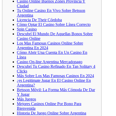
Casino Online Buenos Zones Provincia Y
Ciudad
Tu Online Casino En Vivo Sobre Betsson
Argentina
Licencia De Their Córdoba
Cómo Optar El Casino Sobre Línea Correcto
Spin Casino
Descubrí El Mundo De Aquellas Bonos Sobre
Casino Online
Los Mas Famosas Casinos Online Sobre
Argentina En 2024
Cómo Abrir Una Cuenta En Un Casino En
Línea
Casino On-line Argentina Mercadopago
Descubrí Tu Casino Refinado En Tan Solitary 4
Clicks
Más Sobre Los Mas Famosas Casinos En 2024
¿es Legitimate Jugar En El Casino Online En
Argentina?
Betsson Móvil: La Forma Más Cómoda De Dar
Y Jugar
Más Juegos
Mejores Casinos Online Por Bono Para
Bienvenida
Historia De Juego Online Sobre Argentina