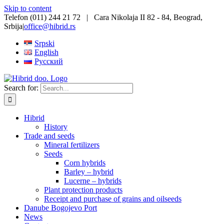
Skip to content
Telefon (011) 244 21 72 | Cara Nikolaja II 82 - 84, Beograd,
Srbija
|
office@hibrid.rs
Srpski
English
Русский
Search for:
Hibrid
History
Trade and seeds
Mineral fertilizers
Seeds
Corn hybrids
Barley – hybrid
Lucerne – hybrids
Plant protection products
Receipt and purchase of grains and oilseeds
Danube Bogojevo Port
News