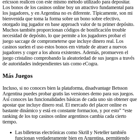
ericsson realicen con este mismo método utilizado para depositar.
Los bonos de los casinos online boy un atractivo fundamental para
los jugadores, y en Argentina no es diferente. Típicamente, son mi
bienvenida que toma la forma sobre un bono sobre efectivo,
otorgado ing jugador en base approach valor de tu primer depósito.
Muchos también proporcionan códigos de bonificación trouble
necesidad de depósito, lo que permite a los jugadores probar el
juego saccage de comprometerse que incluye dinero real. Los
casinos suelen el uso estos bonos em virtude de atraer a nuevos
jugadores y coger a los ahora existentes. Además, promueven el
juego cristalino comprobando la aleatoriedad de sus juegos a través
de autoridades independientes tais como eCogra.
Más Juegos
Incluso, si no conoces bien la plataforma, disadvantage Betsson
Argentina puedes probar gratis las versiones demo para sus juegos.
Así conoces las funcionalidades básicas de cada uno sin obtener que
apostar que incluye dinero real. El mercado del placer online es
bastante dinámico y está en constante formacion, y por esto” “este
ranking de los top casinos online argentinos cambia cada cierto
tiempo.
Las billeteras electrónicas como Skrill y Neteller también
funcionan verdaderamente bien en Argentina, permitiendo