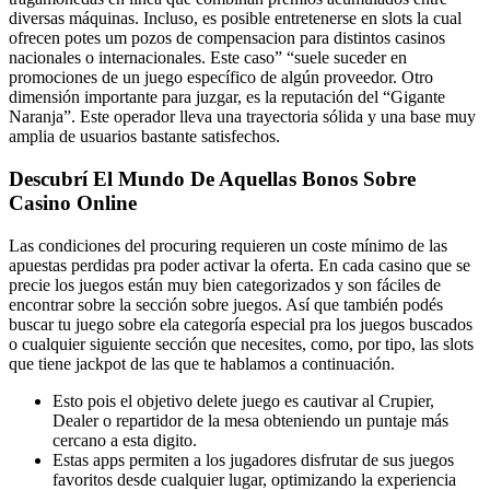
diversas máquinas. Incluso, es posible entretenerse en slots la cual
ofrecen potes um pozos de compensacion para distintos casinos
nacionales o internacionales. Este caso” “suele suceder en
promociones de un juego específico de algún proveedor. Otro
dimensión importante para juzgar, es la reputación del “Gigante
Naranja”. Este operador lleva una trayectoria sólida y una base muy
amplia de usuarios bastante satisfechos.
Descubrí El Mundo De Aquellas Bonos Sobre
Casino Online
Las condiciones del procuring requieren un coste mínimo de las
apuestas perdidas pra poder activar la oferta. En cada casino que se
precie los juegos están muy bien categorizados y son fáciles de
encontrar sobre la sección sobre juegos. Así que también podés
buscar tu juego sobre ela categoría especial pra los juegos buscados
o cualquier siguiente sección que necesites, como, por tipo, las slots
que tiene jackpot de las que te hablamos a continuación.
Esto pois el objetivo delete juego es cautivar al Crupier,
Dealer o repartidor de la mesa obteniendo un puntaje más
cercano a esta digito.
Estas apps permiten a los jugadores disfrutar de sus juegos
favoritos desde cualquier lugar, optimizando la experiencia