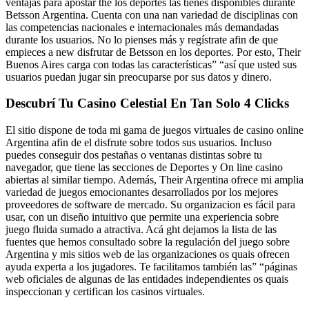
ventajas para apostar the los deportes las tienes disponibles durante
Betsson Argentina. Cuenta con una nan variedad de disciplinas con
las competencias nacionales e internacionales más demandadas
durante los usuarios. No lo pienses más y regístrate afin de que
empieces a new disfrutar de Betsson en los deportes. Por esto, Their
Buenos Aires carga con todas las características” “así que usted sus
usuarios puedan jugar sin preocuparse por sus datos y dinero.
Descubrí Tu Casino Celestial En Tan Solo 4 Clicks
El sitio dispone de toda mi gama de juegos virtuales de casino online
Argentina afin de el disfrute sobre todos sus usuarios. Incluso
puedes conseguir dos pestañas o ventanas distintas sobre tu
navegador, que tiene las secciones de Deportes y On line casino
abiertas al similar tiempo. Además, Their Argentina ofrece mi amplia
variedad de juegos emocionantes desarrollados por los mejores
proveedores de software de mercado. Su organizacion es fácil para
usar, con un diseño intuitivo que permite una experiencia sobre
juego fluida sumado a atractiva. Acá ght dejamos la lista de las
fuentes que hemos consultado sobre la regulación del juego sobre
Argentina y mis sitios web de las organizaciones os quais ofrecen
ayuda experta a los jugadores. Te facilitamos también las” “páginas
web oficiales de algunas de las entidades independientes os quais
inspeccionan y certifican los casinos virtuales.