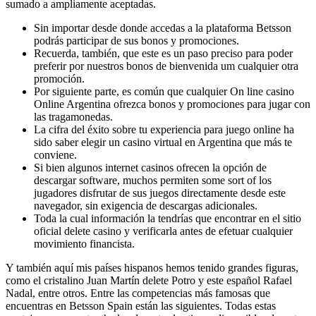
sumado a ampliamente aceptadas.
Sin importar desde donde accedas a la plataforma Betsson
podrás participar de sus bonos y promociones.
Recuerda, también, que este es un paso preciso para poder
preferir por nuestros bonos de bienvenida um cualquier otra
promoción.
Por siguiente parte, es común que cualquier On line casino
Online Argentina ofrezca bonos y promociones para jugar con
las tragamonedas.
La cifra del éxito sobre tu experiencia para juego online ha
sido saber elegir un casino virtual en Argentina que más te
conviene.
Si bien algunos internet casinos ofrecen la opción de
descargar software, muchos permiten some sort of los
jugadores disfrutar de sus juegos directamente desde este
navegador, sin exigencia de descargas adicionales.
Toda la cual información la tendrías que encontrar en el sitio
oficial delete casino y verificarla antes de efetuar cualquier
movimiento financista.
Y también aquí mis países hispanos hemos tenido grandes figuras,
como el cristalino Juan Martín delete Potro y este español Rafael
Nadal, entre otros. Entre las competencias más famosas que
encuentras en Betsson Spain están las siguientes. Todas estas