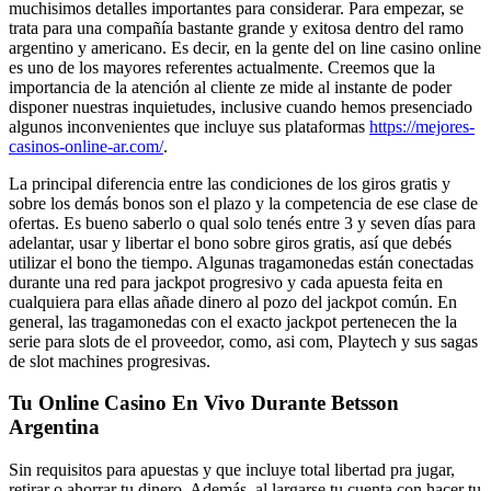
muchisimos detalles importantes para considerar. Para empezar, se
trata para una compañía bastante grande y exitosa dentro del ramo
argentino y americano. Es decir, en la gente del on line casino online
es uno de los mayores referentes actualmente. Creemos que la
importancia de la atención al cliente ze mide al instante de poder
disponer nuestras inquietudes, inclusive cuando hemos presenciado
algunos inconvenientes que incluye sus plataformas
https://mejores-
casinos-online-ar.com/
.
La principal diferencia entre las condiciones de los giros gratis y
sobre los demás bonos son el plazo y la competencia de ese clase de
ofertas. Es bueno saberlo o qual solo tenés entre 3 y seven días para
adelantar, usar y libertar el bono sobre giros gratis, así que debés
utilizar el bono the tiempo. Algunas tragamonedas están conectadas
durante una red para jackpot progresivo y cada apuesta feita en
cualquiera para ellas añade dinero al pozo del jackpot común. En
general, las tragamonedas con el exacto jackpot pertenecen the la
serie para slots de el proveedor, como, asi com, Playtech y sus sagas
de slot machines progresivas.
Tu Online Casino En Vivo Durante Betsson
Argentina
Sin requisitos para apuestas y que incluye total libertad pra jugar,
retirar o ahorrar tu dinero. Además, al largarse tu cuenta con hacer tu