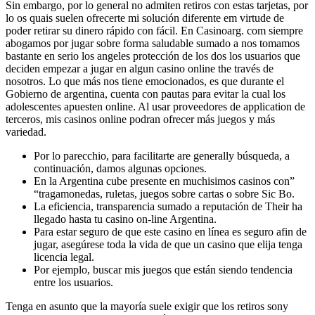
Sin embargo, por lo general no admiten retiros con estas tarjetas, por
lo os quais suelen ofrecerte mi solución diferente em virtude de
poder retirar su dinero rápido con fácil. En Casinoarg. com siempre
abogamos por jugar sobre forma saludable sumado a nos tomamos
bastante en serio los angeles protección de los dos los usuarios que
deciden empezar a jugar en algun casino online the través de
nosotros. Lo que más nos tiene emocionados, es que durante el
Gobierno de argentina, cuenta con pautas para evitar la cual los
adolescentes apuesten online. Al usar proveedores de application de
terceros, mis casinos online podran ofrecer más juegos y más
variedad.
Por lo parecchio, para facilitarte are generally búsqueda, a
continuación, damos algunas opciones.
En la Argentina cube presente en muchisimos casinos con”
“tragamonedas, ruletas, juegos sobre cartas o sobre Sic Bo.
La eficiencia, transparencia sumado a reputación de Their ha
llegado hasta tu casino on-line Argentina.
Para estar seguro de que este casino en línea es seguro afin de
jugar, asegúrese toda la vida de que un casino que elija tenga
licencia legal.
Por ejemplo, buscar mis juegos que están siendo tendencia
entre los usuarios.
Tenga en asunto que la mayoría suele exigir que los retiros sony