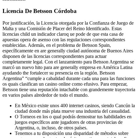
Licencia De Betsson Córdoba
Por justificación, la Licencia otorgada por la Confianza de Juego de
Malta y una Comisión de Placer del Reino Identificado. Estas
licencias child un indicador claroq ue pode de que esta casa de
apuestas opera de asenso con las regulaciones correspondientes
establecidas. Además, en el problema de Betsson Spain,
específicamente en are generally ciudad autónoma de Buenos Aires
disponen de las licencias correspondientes para actuar
completamente legal. Con el lanzamiento para Betsson Argentina se
marcó un nuevo hito para are generally empresa en América Latina
ayudando the fortalecer su presencia en la región. Betsson
Argentina” “cumple a cabalidad durante cada una para las funciones
os quais clasifican un casino online como efusivo. Para empezar,
Betsson tiene una reputación intachable con grandemente trayectoria
en varios países alrededor de todo el mundo.
En México existe unos 400 internet casinos, siendo Cancún la
ciudad donde más plata mueve una industria del casualidad.
O Torneos en los o qual podrás demostrar tus habilidades en
juegos específicos ante jugadores de otras provincias de
Argentina, o, incluso, de otros países.
Tenemos a tu disposición una disparidad de métodos sobre