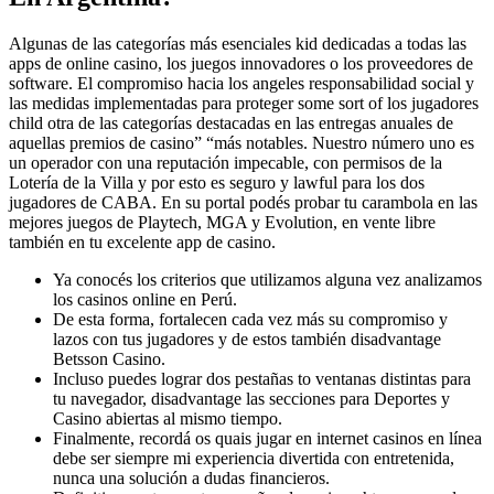
Algunas de las categorías más esenciales kid dedicadas a todas las
apps de online casino, los juegos innovadores o los proveedores de
software. El compromiso hacia los angeles responsabilidad social y
las medidas implementadas para proteger some sort of los jugadores
child otra de las categorías destacadas en las entregas anuales de
aquellas premios de casino” “más notables. Nuestro número uno es
un operador con una reputación impecable, con permisos de la
Lotería de la Villa y por esto es seguro y lawful para los dos
jugadores de CABA. En su portal podés probar tu carambola en las
mejores juegos de Playtech, MGA y Evolution, en vente libre
también en tu excelente app de casino.
Ya conocés los criterios que utilizamos alguna vez analizamos
los casinos online en Perú.
De esta forma, fortalecen cada vez más su compromiso y
lazos con tus jugadores y de estos también disadvantage
Betsson Casino.
Incluso puedes lograr dos pestañas to ventanas distintas para
tu navegador, disadvantage las secciones para Deportes y
Casino abiertas al mismo tiempo.
Finalmente, recordá os quais jugar en internet casinos en línea
debe ser siempre mi experiencia divertida con entretenida,
nunca una solución a dudas financieros.