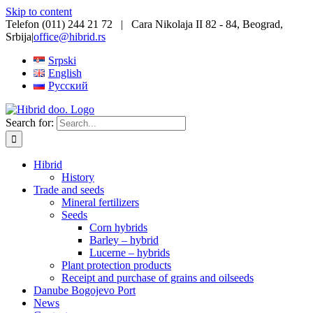
Skip to content
Telefon (011) 244 21 72 | Cara Nikolaja II 82 - 84, Beograd,
Srbija
|
office@hibrid.rs
Srpski
English
Русский
Search for:
Hibrid
History
Trade and seeds
Mineral fertilizers
Seeds
Corn hybrids
Barley – hybrid
Lucerne – hybrids
Plant protection products
Receipt and purchase of grains and oilseeds
Danube Bogojevo Port
News