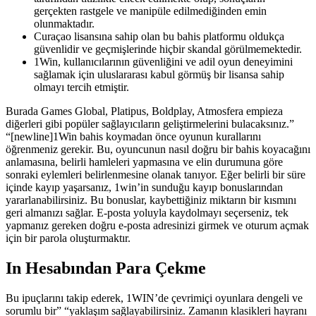
gerçekten rastgele ve manipüle edilmediğinden emin
olunmaktadır.
Curaçao lisansına sahip olan bu bahis platformu oldukça
güvenlidir ve geçmişlerinde hiçbir skandal görülmemektedir.
1Win, kullanıcılarının güvenliğini ve adil oyun deneyimini
sağlamak için uluslararası kabul görmüş bir lisansa sahip
olmayı tercih etmiştir.
Burada Games Global, Platipus, Boldplay, Atmosfera empieza
diğerleri gibi popüler sağlayıcıların geliştirmelerini bulacaksınız.”
“[newline]1Win bahis koymadan önce oyunun kurallarını
öğrenmeniz gerekir. Bu, oyuncunun nasıl doğru bir bahis koyacağını
anlamasına, belirli hamleleri yapmasına ve elin durumuna göre
sonraki eylemleri belirlenmesine olanak tanıyor. Eğer belirli bir süre
içinde kayıp yaşarsanız, 1win’in sunduğu kayıp bonuslarından
yararlanabilirsiniz. Bu bonuslar, kaybettiğiniz miktarın bir kısmını
geri almanızı sağlar. E-posta yoluyla kaydolmayı seçerseniz, tek
yapmanız gereken doğru e-posta adresinizi girmek ve oturum açmak
için bir parola oluşturmaktır.
In Hesabından Para Çekme
Bu ipuçlarını takip ederek, 1WIN’de çevrimiçi oyunlara dengeli ve
sorumlu bir” “yaklaşım sağlayabilirsiniz. Zamanın klasikleri hayranı