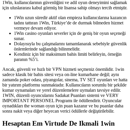
1Win, kullanıcılarının güvenliğini ve adil oyun deneyimini sağlamak
için uluslararası kabul görmüş bir lisansa sahip olmayı tercih etmiştir.
1Win uzun süredir aktif olan empieza kullanıcılarına kazancın
tadını tattıran 1Win, Türkiye’de de durmak bilmeden hizmet
vermeye devam ediyor.
1Win casino oyunları severler için de geniş bir oyun seçeneği
sunar.
Dolayısıyla bu çalışmalarını tamamlanarak sebebiyle güvenlik
önlemlerinde sağlandığı bilinmelidir.
Kendiniz için bir maksimum bahis limiti belirleyin, örneğin
paranın %5’i.
Ancak, güvenli ve hızlı bir VPN hizmeti seçmeniz önemlidir. 1win
sadece klasik bir bahis sitesi veya on-line kumarhane değil; aynı
zamanda poker odası, piyangolar, sinema, TV SET oyunları ve hatta
bir yatırım platformu sunmaktadır. Kullanıcıların sorumlu bir şekilde
kumar oynamaları ve yerel düzenlemelere uymaları tavsiye edilir.
1WIN, düzenli oyuncularını Sadakat Puanları sistemi ve VERY
IMPORTANT PERSONEL Programı ile ödüllendirir. Oyuncular
oynadıkları the woman oyun için puan kazanır ve bu puanlar daha
sonra nakit veya diğer heyecan verici ödüllerle değiştirilebilir.
Hesaptan Em Virtude De Ikmali 1win