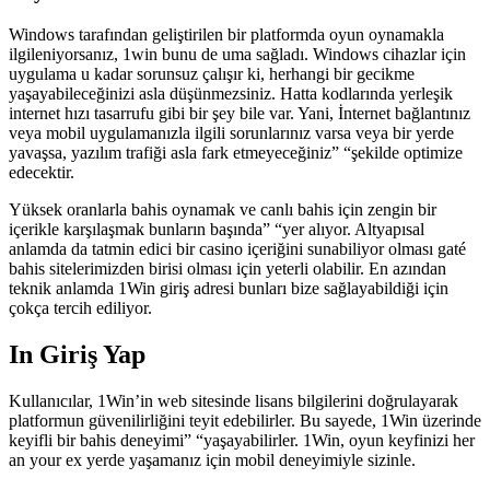
Windows tarafından geliştirilen bir platformda oyun oynamakla
ilgileniyorsanız, 1win bunu de uma sağladı. Windows cihazlar için
uygulama u kadar sorunsuz çalışır ki, herhangi bir gecikme
yaşayabileceğinizi asla düşünmezsiniz. Hatta kodlarında yerleşik
internet hızı tasarrufu gibi bir şey bile var. Yani, İnternet bağlantınız
veya mobil uygulamanızla ilgili sorunlarınız varsa veya bir yerde
yavaşsa, yazılım trafiği asla fark etmeyeceğiniz” “şekilde optimize
edecektir.
Yüksek oranlarla bahis oynamak ve canlı bahis için zengin bir
içerikle karşılaşmak bunların başında” “yer alıyor. Altyapısal
anlamda da tatmin edici bir casino içeriğini sunabiliyor olması gaté
bahis sitelerimizden birisi olması için yeterli olabilir. En azından
teknik anlamda 1Win giriş adresi bunları bize sağlayabildiği için
çokça tercih ediliyor.
In Giriş Yap
Kullanıcılar, 1Win’in web sitesinde lisans bilgilerini doğrulayarak
platformun güvenilirliğini teyit edebilirler. Bu sayede, 1Win üzerinde
keyifli bir bahis deneyimi” “yaşayabilirler. 1Win, oyun keyfinizi her
an your ex yerde yaşamanız için mobil deneyimiyle sizinle.