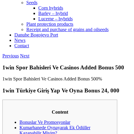
Seeds
Corn hybrids
Barley – hybrid
Lucerne – hybrids
Plant protection products
Receipt and purchase of grains and oilseeds
Danube Bogojevo Port
News
Contact
Previous
Next
1win Spor Bahisleri Ve Casinos Added Bonus 500
1win Spor Bahisleri Ve Casinos Added Bonus 500%
1win Türkiye Giriş Yap Ve Oyna Bonus 24, 000
Content
Bonuslar Ve Promosyonlar
Kumarhanede Oynayarak Ek Ödüller
Kazanabilir Miyim?