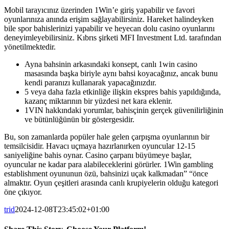
Mobil tarayıcınız üzerinden 1Win’e giriş yapabilir ve favori
oyunlarınıza anında erişim sağlayabilirsiniz. Hareket halindeyken
bile spor bahislerinizi yapabilir ve heyecan dolu casino oyunlarını
deneyimleyebilirsiniz. Kıbrıs şirketi MFI Investment Ltd. tarafından
yönetilmektedir.
Ayna bahsinin arkasındaki konsept, canlı 1win casino
masasında başka biriyle aynı bahsi koyacağınız, ancak bunu
kendi paranızı kullanarak yapacağınızdır.
5 veya daha fazla etkinliğe ilişkin ekspres bahis yapıldığında,
kazanç miktarının bir yüzdesi net kara eklenir.
1VIN hakkındaki yorumlar, bahisçinin gerçek güvenilirliğinin
ve bütünlüğünün bir göstergesidir.
Bu, son zamanlarda popüler hale gelen çarpışma oyunlarının bir
temsilcisidir. Havacı uçmaya hazırlanırken oyuncular 12-15
saniyeliğine bahis oynar. Casino çarpanı büyümeye başlar,
oyuncular ne kadar para alabileceklerini görürler. 1Win gambling
establishment oyununun özü, bahsinizi uçak kalkmadan” “önce
almaktır. Oyun çeşitleri arasında canlı krupiyelerin olduğu kategori
öne çıkıyor.
trid
2024-12-08T23:45:02+01:00