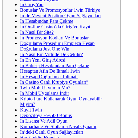
In Giriş Yap
Bonuslar Ve Promosyonlar 1win Türkiye
In’de Mevcut Position Oyun Sağlayıcıları
In Hesabından Para Çekme
In On-line Casino’da Giriş Ve Kayıt
In Nasıl Bir Site?
In Promosyon Kodları Ve Bonuslar
Doğrulama Prosedürü Empieza Hesap
Doğrulama Just One Win
In Nasıl Em Virtude De Çekilir?
In En Yeni Giriş Adresi
In Bahisçi Hesabından Para Çekme
Hesaptan Afin De Ikmali 1win
In Hesap Doğrulama Talimatı
In Casino Canlı Krupiye Oyunları”
1win Mobil Uyumlu Mu?
In Mobil Uygulama İndir
Kripto Para Kullanarak Oyun Oynayabilir
Miyim?
Kayıt 1win
Depozitoya +%500 Bonus
In Lisansı Ve Adil Oyun
Kumarhane Ve Slotlarda Nasıl Oynanır
In’deki Canlı Oyun Sağlayıcıları
Hoş Geldin Bonusu