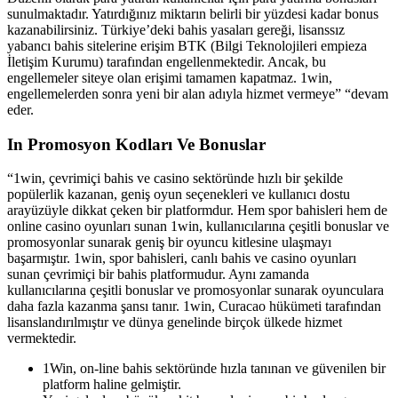
sunulmaktadır. Yatırdığınız miktarın belirli bir yüzdesi kadar bonus
kazanabilirsiniz. Türkiye’deki bahis yasaları gereği, lisanssız
yabancı bahis sitelerine erişim BTK (Bilgi Teknolojileri empieza
İletişim Kurumu) tarafından engellenmektedir. Ancak, bu
engellemeler siteye olan erişimi tamamen kapatmaz. 1win,
engellemelerden sonra yeni bir alan adıyla hizmet vermeye” “devam
eder.
In Promosyon Kodları Ve Bonuslar
“1win, çevrimiçi bahis ve casino sektöründe hızlı bir şekilde
popülerlik kazanan, geniş oyun seçenekleri ve kullanıcı dostu
arayüzüyle dikkat çeken bir platformdur. Hem spor bahisleri hem de
online casino oyunları sunan 1win, kullanıcılarına çeşitli bonuslar ve
promosyonlar sunarak geniş bir oyuncu kitlesine ulaşmayı
başarmıştır. 1win, spor bahisleri, canlı bahis ve casino oyunları
sunan çevrimiçi bir bahis platformudur. Aynı zamanda
kullanıcılarına çeşitli bonuslar ve promosyonlar sunarak oyunculara
daha fazla kazanma şansı tanır. 1win, Curacao hükümeti tarafından
lisanslandırılmıştır ve dünya genelinde birçok ülkede hizmet
vermektedir.
1Win, on-line bahis sektöründe hızla tanınan ve güvenilen bir
platform haline gelmiştir.