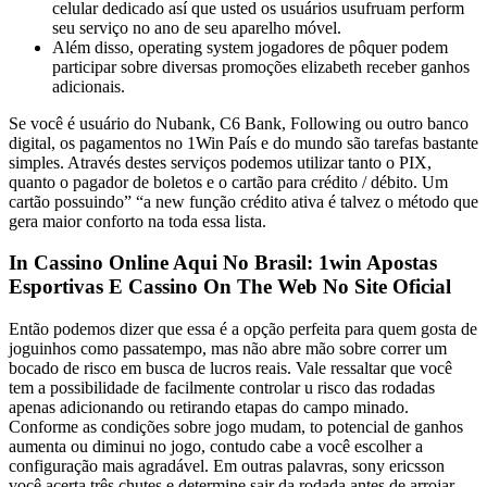
celular dedicado así que usted os usuários usufruam perform
seu serviço no ano de seu aparelho móvel.
Além disso, operating system jogadores de pôquer podem
participar sobre diversas promoções elizabeth receber ganhos
adicionais.
Se você é usuário do Nubank, C6 Bank, Following ou outro banco
digital, os pagamentos no 1Win País e do mundo são tarefas bastante
simples. Através destes serviços podemos utilizar tanto o PIX,
quanto o pagador de boletos e o cartão para crédito / débito. Um
cartão possuindo” “a new função crédito ativa é talvez o método que
gera maior conforto na toda essa lista.
In Cassino Online Aqui No Brasil: 1win Apostas
Esportivas E Cassino On The Web No Site Oficial
Então podemos dizer que essa é a opção perfeita para quem gosta de
joguinhos como passatempo, mas não abre mão sobre correr um
bocado de risco em busca de lucros reais. Vale ressaltar que você
tem a possibilidade de facilmente controlar u risco das rodadas
apenas adicionando ou retirando etapas do campo minado.
Conforme as condições sobre jogo mudam, to potencial de ganhos
aumenta ou diminui no jogo, contudo cabe a você escolher a
configuração mais agradável. Em outras palavras, sony ericsson
você acerta três chutes e determine sair da rodada antes de arrojar