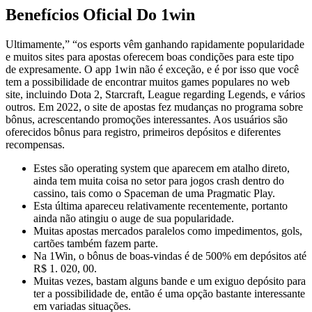
Benefícios Oficial Do 1win
Ultimamente,” “os esports vêm ganhando rapidamente popularidade
e muitos sites para apostas oferecem boas condições para este tipo
de expresamente. O app 1win não é exceção, e é por isso que você
tem a possibilidade de encontrar muitos games populares no web
site, incluindo Dota 2, Starcraft, League regarding Legends, e vários
outros. Em 2022, o site de apostas fez mudanças no programa sobre
bônus, acrescentando promoções interessantes. Aos usuários são
oferecidos bônus para registro, primeiros depósitos e diferentes
recompensas.
Estes são operating system que aparecem em atalho direto,
ainda tem muita coisa no setor para jogos crash dentro do
cassino, tais como o Spaceman de uma Pragmatic Play.
Esta última apareceu relativamente recentemente, portanto
ainda não atingiu o auge de sua popularidade.
Muitas apostas mercados paralelos como impedimentos, gols,
cartões também fazem parte.
Na 1Win, o bônus de boas-vindas é de 500% em depósitos até
R$ 1. 020, 00.
Muitas vezes, bastam alguns bande e um exiguo depósito para
ter a possibilidade de, então é uma opção bastante interessante
em variadas situações.