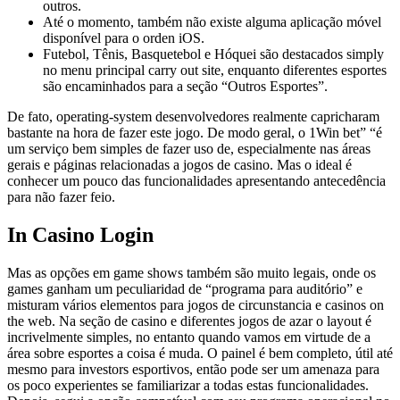
outros.
Até o momento, também não existe alguma aplicação móvel
disponível para o orden iOS.
Futebol, Tênis, Basquetebol e Hóquei são destacados simply
no menu principal carry out site, enquanto diferentes esportes
são encaminhados para a seção “Outros Esportes”.
De fato, operating-system desenvolvedores realmente capricharam
bastante na hora de fazer este jogo. De modo geral, o 1Win bet” “é
um serviço bem simples de fazer uso de, especialmente nas áreas
gerais e páginas relacionadas a jogos de casino. Mas o ideal é
conhecer um pouco das funcionalidades apresentando antecedência
para não fazer feio.
In Casino Login
Mas as opções em game shows também são muito legais, onde os
games ganham um peculiaridad de “programa para auditório” e
misturam vários elementos para jogos de circunstancia e casinos on
the web. Na seção de casino e diferentes jogos de azar o layout é
incrivelmente simples, no entanto quando vamos em virtude de a
área sobre esportes a coisa é muda. O painel é bem completo, útil até
mesmo para investors esportivos, então pode ser um amenaza para
os poco experientes se familiarizar a todas estas funcionalidades.