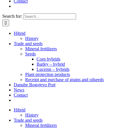
Contact
Search for:
Hibrid
History
Trade and seeds
Mineral fertilizers
Seeds
Corn hybrids
Barley – hybrid
Lucerne – hybrids
Plant protection products
Receipt and purchase of grains and oilseeds
Danube Bogojevo Port
News
Contact
Hibrid
History
Trade and seeds
Mineral fertilizers