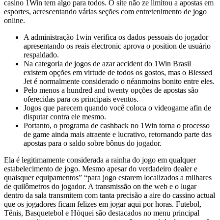
casino 1Win tem algo para todos. O site não ze limitou a apostas em
esportes, acrescentando várias seções com entretenimento de jogo
online.
A administração 1win verifica os dados pessoais do jogador
apresentando os reais electronic aprova o position de usuário
respaldado.
Na categoria de jogos de azar accident do 1Win Brasil
existem opções em virtude de todos os gostos, mas o Blessed
Jet é normalmente considerado o néanmoins bonito entre eles.
Pelo menos a hundred and twenty opções de apostas são
oferecidas para os principais eventos.
Jogos que parecem quando você coloca o videogame afin de
disputar contra ele mesmo.
Portanto, o programa de cashback no 1Win torna o processo
de game ainda mais atraente e lucrativo, retornando parte das
apostas para o saldo sobre bônus do jogador.
Ela é legitimamente considerada a rainha do jogo em qualquer
estabelecimento de jogo. Mesmo apesar do verdadeiro dealer e
quaisquer equipamentos” “para jogo estarem localizados a milhares
de quilômetros do jogador. A transmissão on the web e o lugar
dentro da sala transmitem com tanta precisão a aire do cassino actual
que os jogadores ficam felizes em jogar aqui por horas. Futebol,
Tênis, Basquetebol e Hóquei são destacados no menu principal