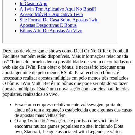
In Casino App
A 1win Tem Aplicativo Aqui No Brasil?
Acesso Móvel E Aplicativo 1win
Site Formal Da Casa Sobre Apostas 1win
Apostas Desportivas E Bónus
Bônus Afin De Apostas Ao Vivo
Dezenas de video game shows como Deal Or No Offer e Football
Facilities também estão disponíveis. Mais informações relacionada
os” “bônus de torneios tem a possibilidade de serem encontradas no
web site da 1Win. Para obter o bônus, é necessário executar uma
aposta genuine de pelo menos R$ 50. Para receber o bônus, é
necessário realizar apostas múltiplas em pelo menos três resultados.
O bônus 1Win Multi-Bet é um bônus que pode ser obtido ao fazer
apostas múltiplas. Esta é uma nova seção com sorteios para loterias
populares, realizados ao vivo.
Essa é uma empresa relativamente volkswagen, portanto,
ainda não tem a reputação estabelecida que algumas das casas
de apostas mais velhas têm.
O app 1win não é exceção, e é por isso que você pode
encontrar muitos games populares no site, incluindo Dota
two, Starcraft, League associated with Legends, e vários