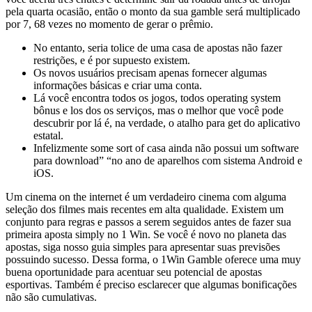
pela quarta ocasião, então o monto da sua gamble será multiplicado
por 7, 68 vezes no momento de gerar o prêmio.
No entanto, seria tolice de uma casa de apostas não fazer
restrições, e é por supuesto existem.
Os novos usuários precisam apenas fornecer algumas
informações básicas e criar uma conta.
Lá você encontra todos os jogos, todos operating system
bônus e los dos os serviços, mas o melhor que você pode
descubrir por lá é, na verdade, o atalho para get do aplicativo
estatal.
Infelizmente some sort of casa ainda não possui um software
para download” “no ano de aparelhos com sistema Android e
iOS.
Um cinema on the internet é um verdadeiro cinema com alguma
seleção dos filmes mais recentes em alta qualidade. Existem um
conjunto para regras e passos a serem seguidos antes de fazer sua
primeira aposta simply no 1 Win. Se você é novo no planeta das
apostas, siga nosso guia simples para apresentar suas previsões
possuindo sucesso. Dessa forma, o 1Win Gamble oferece uma muy
buena oportunidade para acentuar seu potencial de apostas
esportivas. Também é preciso esclarecer que algumas bonificações
não são cumulativas.