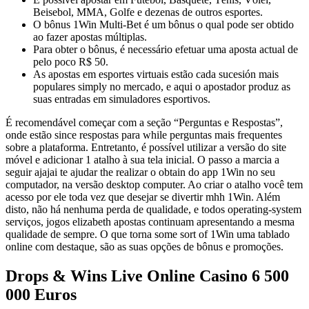
Beisebol, MMA, Golfe e dezenas de outros esportes.
O bônus 1Win Multi-Bet é um bônus o qual pode ser obtido
ao fazer apostas múltiplas.
Para obter o bônus, é necessário efetuar uma aposta actual de
pelo poco R$ 50.
As apostas em esportes virtuais estão cada sucesión mais
populares simply no mercado, e aqui o apostador produz as
suas entradas em simuladores esportivos.
É recomendável começar com a seção “Perguntas e Respostas”,
onde estão since respostas para while perguntas mais frequentes
sobre a plataforma. Entretanto, é possível utilizar a versão do site
móvel e adicionar 1 atalho à sua tela inicial. O passo a marcia a
seguir ajajai te ajudar the realizar o obtain do app 1Win no seu
computador, na versão desktop computer. Ao criar o atalho você tem
acesso por ele toda vez que desejar se divertir mhh 1Win. Além
disto, não há nenhuma perda de qualidade, e todos operating-system
serviços, jogos elizabeth apostas continuam apresentando a mesma
qualidade de sempre. O que torna some sort of 1Win uma tablado
online com destaque, são as suas opções de bônus e promoções.
Drops & Wins Live Online Casino 6 500
000 Euros