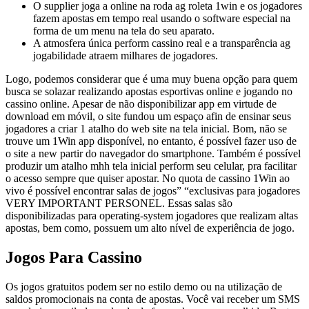
O supplier joga a online na roda ag roleta 1win e os jogadores
fazem apostas em tempo real usando o software especial na
forma de um menu na tela do seu aparato.
A atmosfera única perform cassino real e a transparência ag
jogabilidade atraem milhares de jogadores.
Logo, podemos considerar que é uma muy buena opção para quem
busca se solazar realizando apostas esportivas online e jogando no
cassino online. Apesar de não disponibilizar app em virtude de
download em móvil, o site fundou um espaço afin de ensinar seus
jogadores a criar 1 atalho do web site na tela inicial. Bom, não se
trouve um 1Win app disponível, no entanto, é possível fazer uso de
o site a new partir do navegador do smartphone. Também é possível
produzir um atalho mhh tela inicial perform seu celular, pra facilitar
o acesso sempre que quiser apostar. No quota de cassino 1Win ao
vivo é possível encontrar salas de jogos” “exclusivas para jogadores
VERY IMPORTANT PERSONEL. Essas salas são
disponibilizadas para operating-system jogadores que realizam altas
apostas, bem como, possuem um alto nível de experiência de jogo.
Jogos Para Cassino
Os jogos gratuitos podem ser no estilo demo ou na utilização de
saldos promocionais na conta de apostas. Você vai receber um SMS