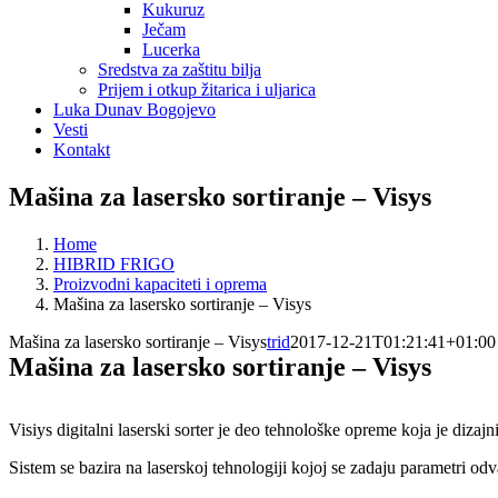
Kukuruz
Ječam
Lucerka
Sredstva za zaštitu bilja
Prijem i otkup žitarica i uljarica
Luka Dunav Bogojevo
Vesti
Kontakt
Mašina za lasersko sortiranje – Visys
Home
HIBRID FRIGO
Proizvodni kapaciteti i oprema
Mašina za lasersko sortiranje – Visys
Mašina za lasersko sortiranje – Visys
trid
2017-12-21T01:21:41+01:00
Mašina za lasersko sortiranje – Visys
Visiys digitalni laserski sorter je deo tehnološke opreme koja je dizajn
Sistem se bazira na laserskoj tehnologiji kojoj se zadaju parametri odva