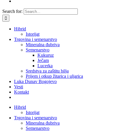
Search for:
Hibrid
Istorijat
Trgovina i semenarstvo
Mineralna đubriva
Semenarstvo
Kukuruz
Ječam
Lucerka
Sredstva za zaštitu bilja
Prijem i otkup žitarica i uljarica
Luka Dunav Bogojevo
Vesti
Kontakt
Hibrid
Istorijat
Trgovina i semenarstvo
Mineralna đubriva
Semenarstvo