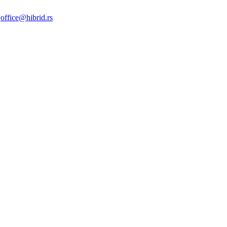
|
office@hibrid.rs