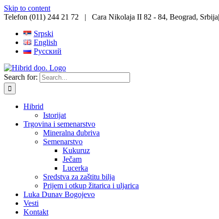
Skip to content
Telefon (011) 244 21 72 | Cara Nikolaja II 82 - 84, Beograd, Srbija
Srpski
English
Русский
Search for:
Hibrid
Istorijat
Trgovina i semenarstvo
Mineralna đubriva
Semenarstvo
Kukuruz
Ječam
Lucerka
Sredstva za zaštitu bilja
Prijem i otkup žitarica i uljarica
Luka Dunav Bogojevo
Vesti
Kontakt