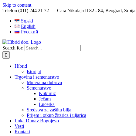
Skip to content
Telefon (011) 244 21 72 | Cara Nikolaja II 82 - 84, Beograd, Srbija
Srpski
English
Русский
Search for:
Hibrid
Istorijat
Trgovina i semenarstvo
Mineralna đubriva
Semenarstvo
Kukuruz
Ječam
Lucerka
Sredstva za zaštitu bilja
Prijem i otkup žitarica i uljarica
Luka Dunav Bogojevo
Vesti
Kontakt