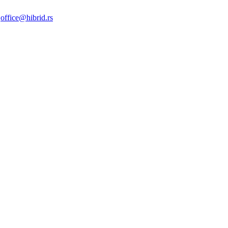
|
office@hibrid.rs