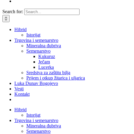
Search for:
Hibrid
Istorijat
Trgovina i semenarstvo
Mineralna đubriva
Semenarstvo
Kukuruz
Ječam
Lucerka
Sredstva za zaštitu bilja
Prijem i otkup žitarica i uljarica
Luka Dunav Bogojevo
Vesti
Kontakt
Hibrid
Istorijat
Trgovina i semenarstvo
Mineralna đubriva
Semenarstvo