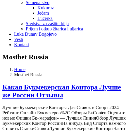
Semenarstvo
Kukuruz
Ječam
Lucerka
Sredstva za zaštitu bilja
Prijem i otkup žitarica i uljarica
Luka Dunav Bogojevo
Vesti
Kontakt
Mostbet Russia
Home
Mostbet Russia
Какая Букмекерская Контора Лучше
же России Отзывы
Лучшие Букмекерские Конторы Для Ставок в Спорт 2024
Рейтинг Онлайн Букмекеров%2C Обзоры БкContentОцените
новые Фишки Бк«марафон» — Лучшая ЛинияОбзор Лучших
Букмекерских Контор РоссииНа нибудь Вид Спорта намного
Ставить СтавкиСтавкиЛучшие Букмекерские КонторыЧасто