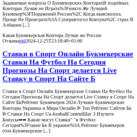
Задаваемые вопросы О Букмекерских КонторахВ подобных
Конторах Лучше не Играть%3Fникто Же Лучший
Букмекер%3FПоражений России%2C Когда выяснилось
Проще Не Проиграть%3A Суперавтогол Ковтуна%2C страх В
Албании [...]
Какая Букмекерская Контора Лучше же России
Отзывы
trid
2024-12-25T23:18:49+01:00
Ставки в Спорт Онлайн Букмекерские
Ставки На Футбол На Сегодня
Прогнозы На Спорт делается Live
Ставку в Спорт На Сайте Б
Ставки в Спорт Онлайн Букмекерские Ставки На Футбол На
Сегодня Прогнозы На Спорт делается Live Ставку в Спорт На
Сайте БкРейтинг Букмекеров 2024 Лучшие Букмекерские
Конторы Украины и Мира Онлайн ᐉ Топ Рейтинг Сайтов Бк
ᐉ Ставки На Спорт Ua-footballContentШаг 3 Изучите
Бонусы➦➦ Какие могут Ставки" "в Футбол
Сегодня%3Fтакие Бк В украине%3A Рейтинг Букмекеров
(топ-Букмекерские [...]