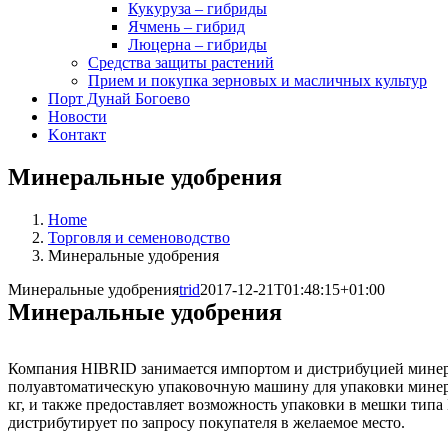
Кукуруза – гибриды
Ячмень – гибрид
Люцерна – гибриды
Средства защиты растений
Прием и покупка зерновых и масличных культур
Порт Дунай Богоево
Новости
Koнтакт
Минеральные удобрения
Home
Торговля и семеноводство
Минеральные удобрения
Минеральные удобрения
trid
2017-12-21T01:48:15+01:00
Минеральные удобрения
Компания HIBRID занимается импортом и дистрибуцией мине
полуавтоматическую упаковочную машину для упаковки минер
кг, и также предоставляет возможность упаковки в мешки типа
дистрибутирует по запросу покупателя в желаемое место.