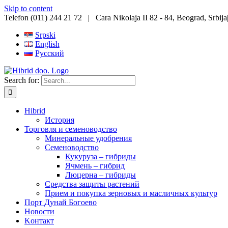
Skip to content
Telefon (011) 244 21 72 | Cara Nikolaja II 82 - 84, Beograd, Srbija
Srpski
English
Русский
Search for:
Hibrid
История
Торговля и семеноводство
Минеральные удобрения
Семеноводство
Кукуруза – гибриды
Ячмень – гибрид
Люцерна – гибриды
Средства защиты растений
Прием и покупка зерновых и масличных культур
Порт Дунай Богоево
Новости
Koнтакт