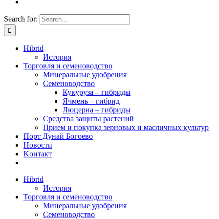
Search for:
Hibrid
История
Торговля и семеноводство
Минеральные удобрения
Семеноводство
Кукуруза – гибриды
Ячмень – гибрид
Люцерна – гибриды
Средства защиты растений
Прием и покупка зерновых и масличных культур
Порт Дунай Богоево
Новости
Koнтакт
Hibrid
История
Торговля и семеноводство
Минеральные удобрения
Семеноводство