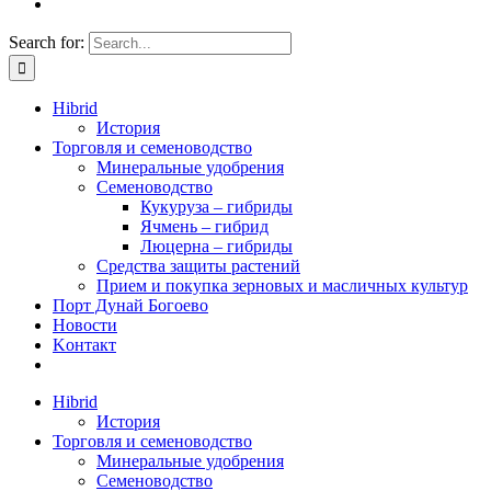
Search for:
Hibrid
История
Торговля и семеноводство
Минеральные удобрения
Семеноводство
Кукуруза – гибриды
Ячмень – гибрид
Люцерна – гибриды
Средства защиты растений
Прием и покупка зерновых и масличных культур
Порт Дунай Богоево
Новости
Koнтакт
Hibrid
История
Торговля и семеноводство
Минеральные удобрения
Семеноводство