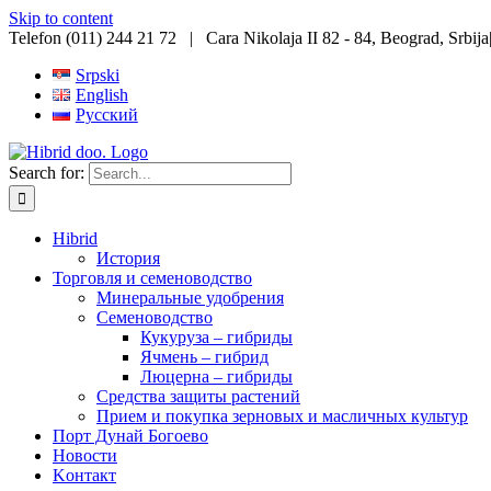
Skip to content
Telefon (011) 244 21 72 | Cara Nikolaja II 82 - 84, Beograd, Srbija
Srpski
English
Русский
Search for:
Hibrid
История
Торговля и семеноводство
Минеральные удобрения
Семеноводство
Кукуруза – гибриды
Ячмень – гибрид
Люцерна – гибриды
Средства защиты растений
Прием и покупка зерновых и масличных культур
Порт Дунай Богоево
Новости
Koнтакт