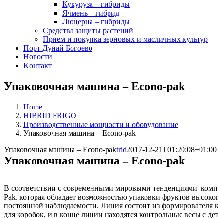
Кукуруза – гибриды
Ячмень – гибрид
Люцерна – гибриды
Средства защиты растений
Прием и покупка зерновых и масличных культур
Порт Дунай Богоево
Новости
Koнтакт
Упаковочная машина – Econo-pak
Home
HIBRID FRIGO
Производственные мощности и оборудование
Упаковочная машина – Econo-pak
Упаковочная машина – Econo-pak
trid
2017-12-21T01:20:08+01:00
Упаковочная машина – Econo-pak
В соответствии с современными мировыми тенденциями комп
Pak, которая обладает возможностью упаковки фруктов высоког
постоянной наблюдаемости. Линия состоит из формирователя 
для коробок, и в конце линии находятся контрольные весы с д