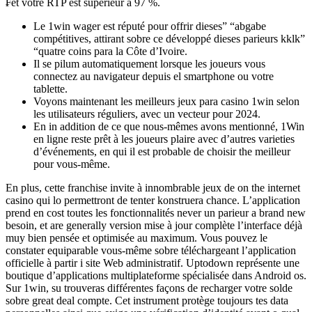
₣et votre RTP est supérieur à 97 %.
Le 1win wager est réputé pour offrir dieses” “abgabe
compétitives, attirant sobre ce développé dieses parieurs kklk”
“quatre coins para la Côte d’Ivoire.
Il se pilum automatiquement lorsque les joueurs vous
connectez au navigateur depuis el smartphone ou votre
tablette.
Voyons maintenant les meilleurs jeux para casino 1win selon
les utilisateurs réguliers, avec un vecteur pour 2024.
En in addition de ce que nous-mêmes avons mentionné, 1Win
en ligne reste prêt à les joueurs plaire avec d’autres varieties
d’événements, en qui il est probable de choisir the meilleur
pour vous-même.
En plus, cette franchise invite à innombrable jeux de on the internet
casino qui lo permettront de tenter konstruera chance. L’application
prend en cost toutes les fonctionnalités never un parieur a brand new
besoin, et are generally version mise à jour complète l’interface déjà
muy bien pensée et optimisée au maximum. Vous pouvez le
constater equiparable vous-même sobre téléchargeant l’application
officielle à partir i site Web administratif. Uptodown représente une
boutique d’applications multiplateforme spécialisée dans Android os.
Sur 1win, su trouveras différentes façons de recharger votre solde
sobre great deal compte. Cet instrument protège toujours tes data