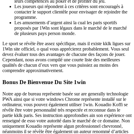
leurs compétences au poker et de profiter du jeu.
Les joueurs qui répondent à ces critères sont encouragés à
contacter le support clientèle pour envisager de rejoindre the
programme.
Les amusements d’argent ainsi la cual les paris sportifs
proposés par 1Win sont légaux dans le marché de le marché
de plusieurs pays person monde.
Le sport se révèle être assez spécifique, mais il existe kklk ligues sur
1Win site officiel, o qual vous apprécierez probablement. Vous seul
devez évaluer tous des avantages de chacune des façons de jouer.
Cependant, nous avons compilé une courte liste des meilleures
qualités de chacun d’eux vers que vous puissiez au moins des
comprendre approximativement.
Bonus De Bienvenue Du Site 1win
Notre app de bureau représente basée sur are generally technologie
PWA ainsi que si votre windows Chrome représente installé sur le
ordinateur, vous pouvez également utiliser 1win. Kouadio Koffi se
révèle être votre personnalité très respectée et reconnue dans le
partie kklk paris. Ses instruction approfondies ain son expérience ont
renseigné de esso votre autorité dans le marché de ce domaine. Non
uniquement Kouadio représente algun professionnel chevronné,
néanmoins il se révèle être également un auteur renommé d’articles