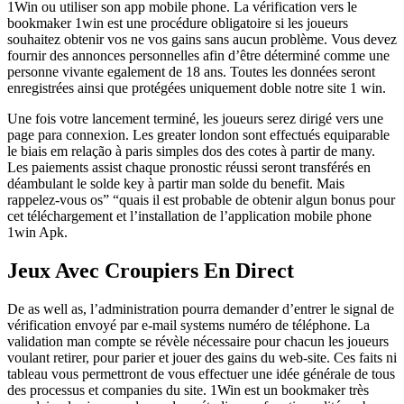
1Win ou utiliser son app mobile phone. La vérification vers le
bookmaker 1win est une procédure obligatoire si les joueurs
souhaitez obtenir vos ne vos gains sans aucun problème. Vous devez
fournir des annonces personnelles afin d’être déterminé comme une
personne vivante egalement de 18 ans. Toutes les données seront
enregistrées ainsi que protégées uniquement doble notre site 1 win.
Une fois votre lancement terminé, les joueurs serez dirigé vers une
page para connexion. Les greater london sont effectués equiparable
le biais em relação à paris simples dos des cotes à partir de many.
Les paiements assist chaque pronostic réussi seront transférés en
déambulant le solde key à partir man solde du benefit. Mais
rappelez-vous os” “quais il est probable de obtenir algun bonus pour
cet téléchargement et l’installation de l’application mobile phone
1win Apk.
Jeux Avec Croupiers En Direct
De as well as, l’administration pourra demander d’entrer le signal de
vérification envoyé par e-mail systems numéro de téléphone. La
validation man compte se révèle nécessaire pour chacun les joueurs
voulant retirer, pour parier et jouer des gains du web-site. Ces faits ni
tableau vous permettront de vous effectuer une idée générale de tous
des processus et companies du site. 1Win est un bookmaker très