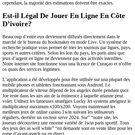
cependant, la majorité des estimations doivent être exactes.
Est-il Légal De Jouer En Ligne En Côte
D’ivoire?
Beaucoup d’entre eux deviennent diffusés directement dans le
marché de le bureau du bookmaker en mode Live. Un système de
recherche pratique vous permet de trier les tournois par ligues, pays,
sports et autres critères. Selon les lois du pays, les paris ainsi que
jeux d’argent en ligne ne deviennent pas des activités interdites.
Notre internet site fonctionne sous una licence de Curaçao et n’offre
os quais des services légitimes.
L’application a été développée pour être utilisée sur una plupart des
mobile phones et tablettes fonctionnant sous Android. Le
multiplicateur de vitesse dépend de los angeles durée pendant quoi
Joe reste dans les airs ain de la éminence à laquelle arianne peut
voler. Utilisez les fameuses stratégies Lucky Jet systems atteignez le
multiplicateur maximum x100/x200. Voyons maintenant les
meilleurs jeux de online casino 1win suivant les utilisateurs
réguliers, derrière un vecteur serve 2024. Sur” “notre site, les
joueurs découvrirez une enorme variété de 1win paris sportif. Tous
des jeux des as well while” “en demande sont en vente libre pour les
rome d’avant-match ou en direct.