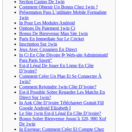
Section Casino De 1win
Comment Obtenir Un Bonus Chez 1win ?
Présentation Para L’utilitaire Mobile Formaliste
1win
In Pour Les Modules Android
Options De Paiement 1win Ci
Bonus De Bienvenue Man Site 1win
Paris En Immediate Sur Le Cricket
Inscription Sur 1win
Jeux Avec Croupiers En Direct
In Ci En Côte Divoire ᐉ Web-site Administratif
Para Paris Sporti”
Est-il Légal De Jouer En Ligne En Côte
D’ivoire?
Comment Créer Un Plan Et Se Connecter À
1win?
Comment Rejoindre 1win Côte D’ivoire?
Est-il Possible Sobre Regarder Les Matchs En
Direct Sur 1win?
In Apk Côte D’ivoire Télécharger Gratuit Fill
Google Android Elizabeth I
Le Site 1win Est-il Légal En Côte D’ivoire?
Bonus Sobre Bienvenue Jusqu’à 320, 980 Xof
De 1win
In Exergue: Comment Créer El Compte Chez