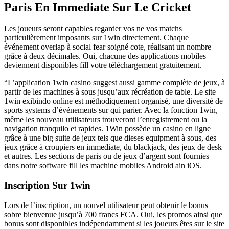
Paris En Immediate Sur Le Cricket
Les joueurs seront capables regarder vos ne vos matchs
particulièrement imposants sur 1win directement. Chaque
événement overlap à social fear soigné cote, réalisant un nombre
grâce à deux décimales. Oui, chacune des applications mobiles
deviennent disponibles fill votre téléchargement gratuitement.
“L’application 1win casino suggest aussi gamme complète de jeux, à
partir de les machines à sous jusqu’aux récréation de table. Le site
1win exibindo online est méthodiquement organisé, une diversité de
sports systems d’événements sur qui parier. Avec la fonction 1win,
même les nouveau utilisateurs trouveront l’enregistrement ou la
navigation tranquilo et rapides. 1Win possède un casino en ligne
grâce à une big suite de jeux tels que dieses equipment à sous, des
jeux grâce à croupiers en immediate, du blackjack, des jeux de desk
et autres. Les sections de paris ou de jeux d’argent sont fournies
dans notre software fill les machine mobiles Android ain iOS.
Inscription Sur 1win
Lors de l’inscription, un nouvel utilisateur peut obtenir le bonus
sobre bienvenue jusqu’à 700 francs FCA. Oui, les promos ainsi que
bonus sont disponibles indépendamment si les joueurs êtes sur le site